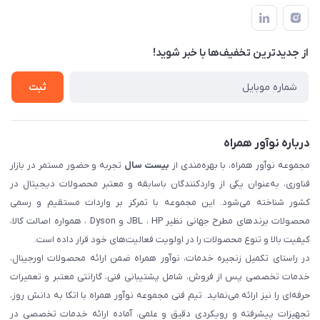
اخبار و مقالات
قوانین و مقررات
۲۳، طبقه سوم
حساب کاربری
حریم خصوصی
تماس با ما
از جدید‌ترین تخفیف‌ها با‌ خبر شوید!
شرایط گارانتی
ثبت شکایت
ثبت
درباره نوآور همراه
مجموعه نوآور همراه، با بهره‌مندی از
بیست سال
تجربه و حضور مستمر در بازار
فناوری، به‌عنوان یکی از واردکنندگان باسابقه و معتبر محصولات دیجیتال در
کشور شناخته می‌شود. این مجموعه با تمرکز بر واردات مستقیم و رسمی
محصولات برندهای مطرح جهانی نظیر JBL ، HP و Dyson ، همواره اصالت کالا،
کیفیت بالا و تنوع محصولات را در اولویت فعالیت‌های خود قرار داده است.
در راستای تکمیل زنجیره خدمات، نوآور همراه ضمن ارائه محصولات اورجینال،
خدمات تخصصی پس از فروش، شامل پشتیبانی فنی، گارانتی معتبر و تعمیرات
حرفه‌ای را نیز ارائه می‌نماید. تیم فنی مجموعه نوآور همراه با اتکا به دانش روز،
تجهیزات پیشرفته و رویکردی دقیق و علمی، آماده ارائه خدمات تخصصی در