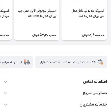
اسپیکر بلوتوثی قابل‌حمل
اسپیکر بلوتوثی قابل حمل جی
اسپیکر 
جی‌بی‌ال مدل GO 5
بی ال مدل Xtreme 5
Go 2
00,000
57,200,000
8,600,000
تومان
تومان
۴۸ ساعت مهلت تست سلامت سخت‌افزار
ارسال به سراسر 
اطلاعات تماس
02122913967
دسترسی سریع
manager@noavarco.com
لیست محصولات
خدمات مشتریان
تهران، بلوار میرداماد، خیابان نساء، کوچه غفاری (زرنگار سابق)، پلاک