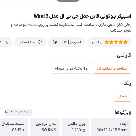
اسپیکر بلوتوثی قابل حمل جی بی ال مدل Wind 3
زمان شارژ دهی باتری 5 ساعت، ضد آب قابلیت نصب بر روی دسته دوچرخه و
موتورسیکلت
اسپیکر | Speaker
علاقه‌مندی
م
از 1 نظر
گارانتی
سلامت و اصالت کالا
12 ماهه نوآور همراه
رنگ
مشکی
ویژگی‌ها
مشاهده همه
ابعاد
وزن خالص
توان خروجی
نسبت سیگنال به
> 85dB
5W RMS
0.230kg
90x73.2x35.8 mm