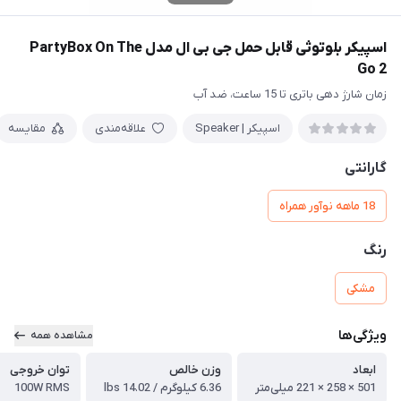
اسپیکر بلوتوثی قابل حمل جی بی ال مدل PartyBox On The
Go 2
زمان شارژ دهی باتری تا 15 ساعت، ضد آب
اسپیکر | Speaker
علاقه‌مندی
مقایسه
گارانتی
18 ماهه نوآور همراه
رنگ
مشکی
ویژگی‌ها
مشاهده همه
ابعاد
وزن خالص
توان خروجی
501 × 258 × 221 میلی‌متر
6.36 کیلوگرم / 14.02 lbs
100W RMS