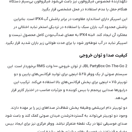
نگهدارنده مخصوص میکروفون نیز باعث می‌شود میکروفون بی‌سیم دستگاه
هنگام حمل یا عدم استفاده در محل مشخصی قرار بگیرد.
این اسپیکر دارای استاندارد مقاومت در برابر پاشش آب IPX4 است. بنابراین
پاشش محدود آب، باران سبک یا استفاده در نزدیکی استخر نباید اختلالی در
عملکرد آن ایجاد کند. البته IPX4 به معنای ضدآب‌بودن کامل محصول نیست و
اسپیکر نباید در آب غوطه‌ور شود یا برای مدت طولانی زیر باران شدید قرار بگیرد.
کیفیت صدا و توان خروجی
JBL PartyBox On-The-Go 2 از توان خروجی ۱۰۰ وات RMS برخوردار است. این
سیستم صوتی از یک ووفر ۵.۲۵ اینچی برای تولید فرکانس‌های پایین و دو
توییتر ۰.۷۵ اینچی برای پخش فرکانس‌های بالا استفاده می‌کند. ترکیب این
درایورها صدایی پرحجم با بیس کوبنده و جزئیات مناسب در اختیار کاربر قرار
می‌دهد.
دو توییتر دام ابریشمی وظیفه پخش شفاف‌تر صداهای زیر را بر عهده دارند.
وجود دو توییتر می‌تواند به گسترده‌ترشدن میدان صوتی کمک کند و باعث شود
صدای موسیقی تنها در یک نقطه متمرکز نباشد. ووفر مرکزی نیز برای ایجاد بیس
عمیق و قدرتمند در موسیقی‌های پرانرژی طراحی شده است.