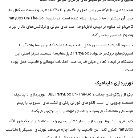
محدوده پاسخ فرکانسی این مدل از ۴۰ هرتز تا ۲۰ کیلوهرتز و نسبت سیگنال به
نویز آن بیشتر از ۸۰ دسی‌بل اعلام شده است. در نتیجه، PartyBox On-The-Go
2 می‌تواند علاوه بر بیس قابل‌توجه، صداهای میانی و فرکانس‌های بالا را نیز با
وضوح مناسبی پخش کند.
با وجود قدرت مناسب این مدل، باید توجه داشت که توان ۱۰۰ وات آن با
اسپیکرهای بزرگ‌تر خانواده PartyBox قابل‌مقایسه نیست. تمرکز اصلی این
دستگاه بر ایجاد تعادل میان قدرت صدا، امکانات مهمانی و قابلیت حمل بوده
است.
نورپردازی داینامیک
یکی از ویژگی‌های جذاب JBL PartyBox On-The-Go 2، نورپردازی داینامیک
قسمت جلویی آن است. الگوهای نورانی رنگی و افکت‌های استروب با ریتم
موسیقی هماهنگ می‌شوند و فضای مهمانی را پرانرژی‌تر می‌کنند.
کاربر می‌تواند نوع نورپردازی و جلوه‌های بصری را با استفاده از اپلیکیشن JBL
PartyBox کنترل کند. این قابلیت به شما اجازه می‌دهد نورهای اسپیکر را متناسب
با سبک موسیقی، فضای محیط یا نوع مهمانی تنظیم کنید.