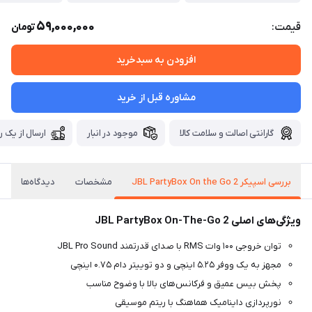
59,000,000
قیمت:
تومان
افزودن به سبدخرید
مشاوره قبل از خرید
گارانتی اصالت و سلامت کالا
موجود در انبار
ارسال از یک ر
بررسی اسپیکر JBL PartyBox On the Go 2
مشخصات
دیدگاه‌ها
ویژگی‌های اصلی JBL PartyBox On-The-Go 2
توان خروجی ۱۰۰ وات RMS با صدای قدرتمند JBL Pro Sound
مجهز به یک ووفر ۵.۲۵ اینچی و دو توییتر دام ۰.۷۵ اینچی
پخش بیس عمیق و فرکانس‌های بالا با وضوح مناسب
نورپردازی داینامیک هماهنگ با ریتم موسیقی