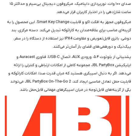
صدای ۱۰۰ وات، نورپردازی داینامیک، میکروفون دیجیتال بی‌سیم و حداکثر ۱۵
ساعت شارژدهی را در اختیار کاربران قرار می‌دهد.
میکروفون مجهز به افکت اکو و قابلیت Smart Key Change، این محصول را به
گزینه‌ای مناسب برای علاقه‌مندان به کارائوکه تبدیل می‌کند. دسته مرکزی، بند
دوشی، باتری قابل‌تعویض و مقاومت IPX4 نیز استفاده از دستگاه را در سفر،
پیک‌نیک و دورهمی‌های فضای باز آسان‌تر می‌کنند.
پشتیبانی از بلوتوث ۵.۴، ورودی AUX، اتصال USB-C، فناوری Auracast و
اپلیکیشن JBL PartyBox مجموعه کاملی از امکانات ارتباطی و کنترلی را ارائه
می‌دهد. اگر به دنبال اسپیکری هستید که میان قدرت صدا، امکانات کارائوکه و
قابلیت حمل تعادل مناسبی ایجاد کند، JBL PartyBox On-The-Go 2 می‌تواند
یکی از گزینه‌های قابل‌توجه در میان اسپیکرهای مهمانی قابل‌حمل باشد.