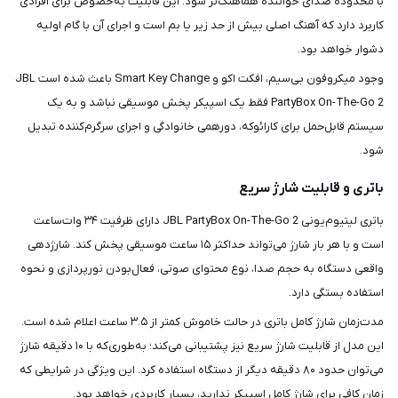
با محدوده صدای خواننده هماهنگ‌تر شود. این قابلیت به‌خصوص برای افرادی
کاربرد دارد که آهنگ اصلی بیش از حد زیر یا بم است و اجرای آن با گام اولیه
دشوار خواهد بود.
وجود میکروفون بی‌سیم، افکت اکو و Smart Key Change باعث شده است JBL
PartyBox On-The-Go 2 فقط یک اسپیکر پخش موسیقی نباشد و به یک
سیستم قابل‌حمل برای کارائوکه، دورهمی خانوادگی و اجرای سرگرم‌کننده تبدیل
شود.
باتری و قابلیت شارژ سریع
باتری لیتیوم‌یونی JBL PartyBox On-The-Go 2 دارای ظرفیت ۳۴ وات‌ساعت
است و با هر بار شارژ می‌تواند حداکثر ۱۵ ساعت موسیقی پخش کند. شارژدهی
واقعی دستگاه به حجم صدا، نوع محتوای صوتی، فعال‌بودن نورپردازی و نحوه
استفاده بستگی دارد.
مدت‌زمان شارژ کامل باتری در حالت خاموش کمتر از ۳.۵ ساعت اعلام شده است.
این مدل از قابلیت شارژ سریع نیز پشتیبانی می‌کند؛ به‌طوری‌که با ۱۰ دقیقه شارژ
می‌توان حدود ۸۰ دقیقه دیگر از دستگاه استفاده کرد. این ویژگی در شرایطی که
زمان کافی برای شارژ کامل اسپیکر ندارید، بسیار کاربردی خواهد بود.