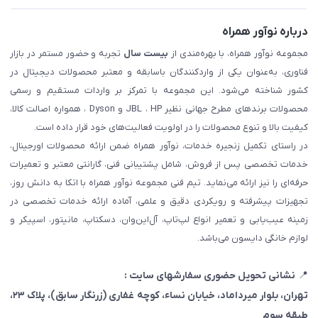
درباره نوآور همراه
مجموعه نوآور همراه، با بهره‌مندی از
بیست سال
تجربه و حضور مستمر در بازار
فناوری، به‌عنوان یکی از واردکنندگان باسابقه و معتبر محصولات دیجیتال در
کشور شناخته می‌شود. این مجموعه با تمرکز بر واردات مستقیم و رسمی
محصولات برندهای مطرح جهانی نظیر JBL ، HP و Dyson ، همواره اصالت کالا،
کیفیت بالا و تنوع محصولات را در اولویت فعالیت‌های خود قرار داده است.
در راستای تکمیل زنجیره خدمات، نوآور همراه ضمن ارائه محصولات اورجینال،
خدمات تخصصی پس از فروش، شامل پشتیبانی فنی، گارانتی معتبر و تعمیرات
حرفه‌ای را نیز ارائه می‌نماید. تیم فنی مجموعه نوآور همراه با اتکا به دانش روز،
تجهیزات پیشرفته و رویکردی دقیق و علمی، آماده ارائه خدمات تخصصی در
زمینه عیب‌یابی و تعمیر انواع لپ‌تاپ، آل‌این‌وان، دسکتاپ، مانیتور، اسپیکر و
لوازم خانگی دایسون می‌باشد.
📍
نشانی تحویل حضوری سفارشهای سایت :
تهران، بلوار میرداماد، خیابان نساء، کوچه غفاری
(زرنگار سابق)
، پلاک ۲۳،
طبقه سوم