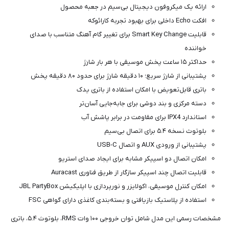
ارائه یک میکروفون دیجیتال بی‌سیم در جعبه محصول
افکت Echo داخلی برای بهبود تجربه کارائوکه
قابلیت Smart Key Change برای تغییر گام آهنگ متناسب با صدای
خواننده
حداکثر ۱۵ ساعت پخش موسیقی با هر بار شارژ
پشتیبانی از شارژ سریع؛ ۱۰ دقیقه شارژ برای حدود ۸۰ دقیقه پخش
باتری قابل‌تعویض با امکان استفاده از باتری یدک
دسته مرکزی و بند دوشی برای جابه‌جایی آسان‌تر
استاندارد IPX4 برای مقاومت در برابر پاشش آب
بلوتوث نسخه ۵.۴ برای اتصال بی‌سیم
پشتیبانی از ورودی AUX و اتصال USB-C
امکان اتصال دو اسپیکر مشابه برای ایجاد صدای استریو
قابلیت اتصال چند اسپیکر سازگار از طریق فناوری Auracast
امکان کنترل موسیقی، اکولایزر و نورپردازی با اپلیکیشن JBL PartyBox
استفاده از پلاستیک بازیافتی و بسته‌بندی کاغذی دارای گواهی FSC
مشخصات رسمی این مدل شامل توان خروجی ۱۰۰ وات RMS، بلوتوث ۵.۴، باتری