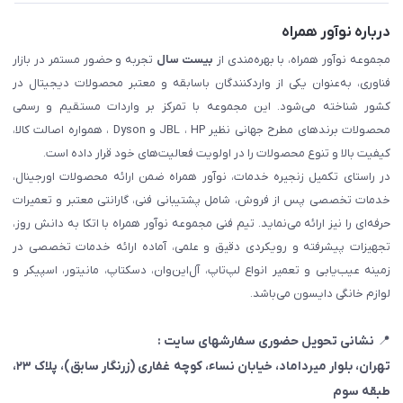
درباره نوآور همراه
مجموعه نوآور همراه، با بهره‌مندی از
بیست سال
تجربه و حضور مستمر در بازار
فناوری، به‌عنوان یکی از واردکنندگان باسابقه و معتبر محصولات دیجیتال در
کشور شناخته می‌شود. این مجموعه با تمرکز بر واردات مستقیم و رسمی
محصولات برندهای مطرح جهانی نظیر JBL ، HP و Dyson ، همواره اصالت کالا،
کیفیت بالا و تنوع محصولات را در اولویت فعالیت‌های خود قرار داده است.
در راستای تکمیل زنجیره خدمات، نوآور همراه ضمن ارائه محصولات اورجینال،
خدمات تخصصی پس از فروش، شامل پشتیبانی فنی، گارانتی معتبر و تعمیرات
حرفه‌ای را نیز ارائه می‌نماید. تیم فنی مجموعه نوآور همراه با اتکا به دانش روز،
تجهیزات پیشرفته و رویکردی دقیق و علمی، آماده ارائه خدمات تخصصی در
زمینه عیب‌یابی و تعمیر انواع لپ‌تاپ، آل‌این‌وان، دسکتاپ، مانیتور، اسپیکر و
لوازم خانگی دایسون می‌باشد.
📍
نشانی تحویل حضوری سفارشهای سایت :
تهران، بلوار میرداماد، خیابان نساء، کوچه غفاری
(زرنگار سابق)
، پلاک ۲۳،
طبقه سوم