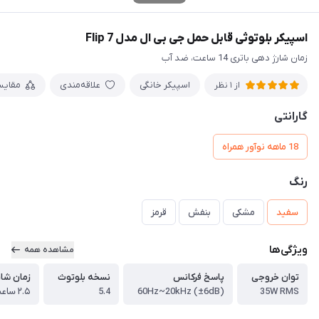
اسپیکر بلوتوثی قابل حمل جی بی ال مدل Flip 7
زمان شارژ دهی باتری 14 ساعت، ضد آب
اسپیکر خانگی
علاقه‌مندی
مقایس
از 1 نظر
گارانتی
18 ماهه نوآور همراه
رنگ
سفید
مشکی
بنفش
قرمز
ویژگی‌ها
مشاهده همه
توان خروجی
پاسخ فرکانس
نسخه بلوتوث
زمان شار
35W RMS
60Hz~20kHz (±6dB)
5.4
۲.۵ ساعت (با شارژر ۵ ولت / ۳ آمپر)