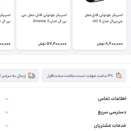
اسپیکر بلوتوثی قابل‌حمل
اسپیکر بلوتوثی قابل حمل جی
اسپیکر 
جی‌بی‌ال مدل GO 5
بی ال مدل Xtreme 5
Go 2
00,000
57,200,000
8,600,000
تومان
تومان
۴۸ ساعت مهلت تست سلامت سخت‌افزار
ارسال به سراسر 
اطلاعات تماس
02122913967
دسترسی سریع
manager@noavarco.com
لیست محصولات
خدمات مشتریان