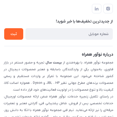
تهران، بلوار میرداماد، خیابان نساء، کوچه غفاری (زرنگار سابق)، پلاک
اخبار و مقالات
قوانین و مقررات
۲۳، طبقه سوم
حساب کاربری
حریم خصوصی
تماس با ما
از جدید‌ترین تخفیف‌ها با‌ خبر شوید!
شرایط گارانتی
ثبت شکایت
ثبت
درباره نوآور همراه
مجموعه نوآور همراه، با بهره‌مندی از
بیست سال
تجربه و حضور مستمر در بازار
فناوری، به‌عنوان یکی از واردکنندگان باسابقه و معتبر محصولات دیجیتال در
کشور شناخته می‌شود. این مجموعه با تمرکز بر واردات مستقیم و رسمی
محصولات برندهای مطرح جهانی نظیر JBL ، HP و Dyson ، همواره اصالت کالا،
کیفیت بالا و تنوع محصولات را در اولویت فعالیت‌های خود قرار داده است.
در راستای تکمیل زنجیره خدمات، نوآور همراه ضمن ارائه محصولات اورجینال،
خدمات تخصصی پس از فروش، شامل پشتیبانی فنی، گارانتی معتبر و تعمیرات
حرفه‌ای را نیز ارائه می‌نماید. تیم فنی مجموعه نوآور همراه با اتکا به دانش روز،
تجهیزات پیشرفته و رویکردی دقیق و علمی، آماده ارائه خدمات تخصصی در