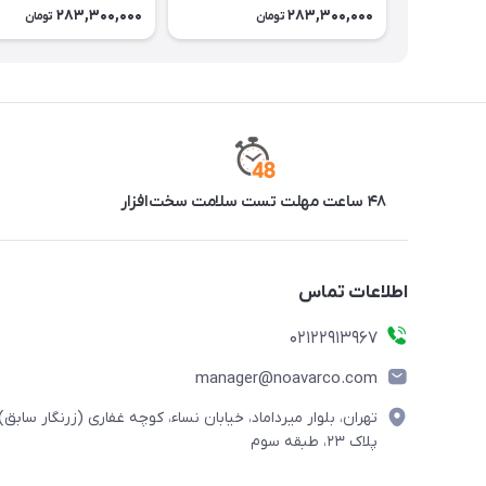
283,300,000
283,300,000
تومان
تومان
۴۸ ساعت مهلت تست سلامت سخت‌افزار
اطلاعات تماس
02122913967
manager@noavarco.com
تهران، بلوار میرداماد، خیابان نساء، کوچه غفاری (زرنگار سابق)،
پلاک ۲۳، طبقه سوم