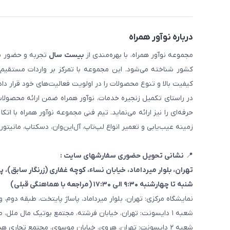
درباره نوآور همراه
مجموعه نوآور همراه، با بهره‌مندی از
بیست سال
تجربه و حضور مست
کیفیت بالا و تنوع محصولات را در اولویت فعالیت‌های خود قرار دا
در راستای تکمیل زنجیره خدمات، نوآور همراه ضمن ارائه محصولا
حرفه‌ای را نیز ارائه می‌نماید. تیم فنی مجموعه نوآور همراه با 
زمینه عیب‌یابی و تعمیر انواع لپ‌تاپ، آل‌این‌وان، دسکتاپ، مانیتور
📍
نشانی تحویل حضوری سفارشهای سایت :
تهران، بلوار میرداماد، خیابان نساء، کوچه غفاری
(زرنگار سابق)
، پلاک ۳
شنبه تا چهارشنبه ۹:۳۰ الی ۱۷:۳۰ (مراجعه با هماهنگی قبلی)
نمایشگاه مرکزی: تهران، بلوار میرداماد، پاساژ پایتخت، طبقه دوم، واحد
شعبه ۱ دایسونت: تهران، خیابان فرشته، مجتمع بوتیک مال ملل، طبقه همکف، واحد ۷
شعبه ۲ دایسونت: تهران، هروی، خیابان موسوی، مجتمع تجاری هدیش مال، طبقه سوم، واحد ۳۶۷