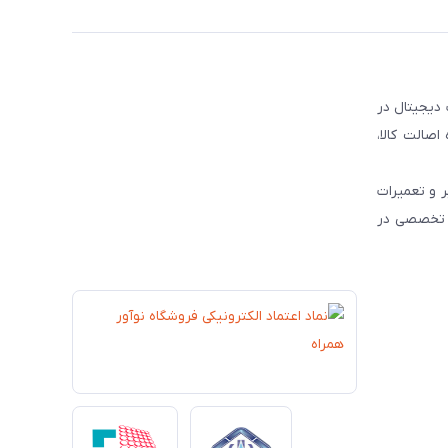
 دیجیتال در
و رسمی محصولات برندهای مطرح جهانی نظیر JBL ، HP و Dyson ، همواره اصالت کالا،
 و تعمیرات
ات تخصصی در