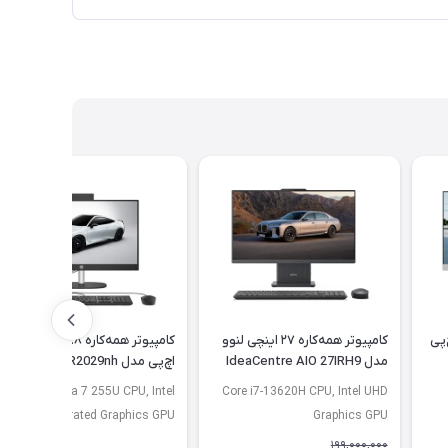
نچی اچ‌پی
کامپیوتر همه‌کاره ۲۷ اینچی لنوو
کامپیوتر همه‌کاره ۲۳.۸ اینچی
مدل IdeaCentre AIO 27IRH9
اچ‌پی مدل HP CR2029nh
Core Ultra 7 255U CPU, Intel
Core i7-13620H CPU, Intel UHD
Integrated Graphics GPU
Graphics GPU
199,000,000