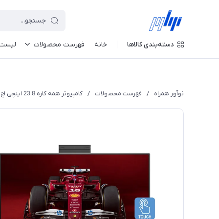
دسته‌بندی کالاها
خانه
فهرست محصولات
لیست 
نوآور همراه
/
فهرست محصولات
/
کامپیوتر همه کاره 23.8 اینچی اچ پی مدل HP CR0255nh - A