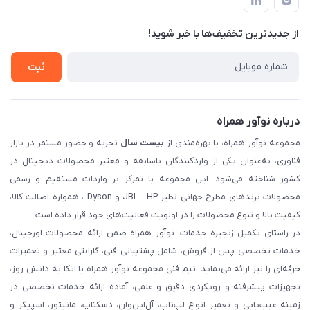
حساب کاربری
حریم خصوصی
تماس با ما
از جدید‌ترین تخفیف‌ها با‌ خبر شوید!
شرایط گارانتی
ثبت شکایت
ثبت
درباره نوآور همراه
مجموعه نوآور همراه، با بهره‌مندی از
بیست سال
تجربه و حضور مستمر در بازار
فناوری، به‌عنوان یکی از واردکنندگان باسابقه و معتبر محصولات دیجیتال در
کشور شناخته می‌شود. این مجموعه با تمرکز بر واردات مستقیم و رسمی
محصولات برندهای مطرح جهانی نظیر JBL ، HP و Dyson ، همواره اصالت کالا،
کیفیت بالا و تنوع محصولات را در اولویت فعالیت‌های خود قرار داده است.
در راستای تکمیل زنجیره خدمات، نوآور همراه ضمن ارائه محصولات اورجینال،
خدمات تخصصی پس از فروش، شامل پشتیبانی فنی، گارانتی معتبر و تعمیرات
حرفه‌ای را نیز ارائه می‌نماید. تیم فنی مجموعه نوآور همراه با اتکا به دانش روز،
تجهیزات پیشرفته و رویکردی دقیق و علمی، آماده ارائه خدمات تخصصی در
زمینه عیب‌یابی و تعمیر انواع لپ‌تاپ، آل‌این‌وان، دسکتاپ، مانیتور، اسپیکر و