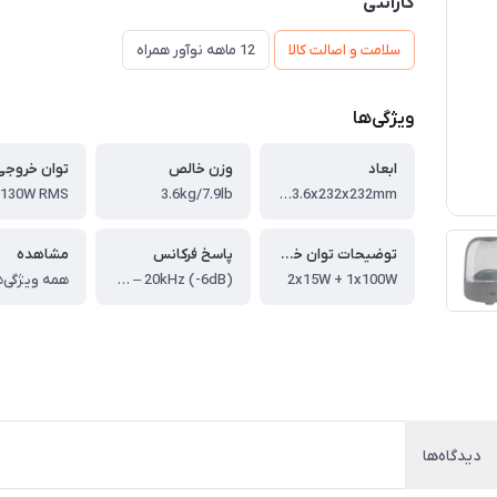
گارانتی
سلامت و اصالت کالا
12 ماهه نوآور همراه
ویژگی‌ها
ابعاد
وزن خالص
توان خروجی
130W RMS
3.6kg/7.9lb
283.6x232x232mm
توضیحات توان خروجی
پاسخ فرکانس
مشاهده
2x15W + 1x100W
45Hz – 20kHz (-6dB)
همه ویژگی‌ه
دیدگاه‌ها