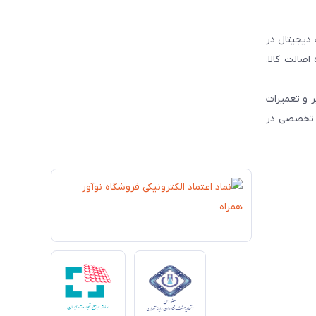
 دیجیتال در
و رسمی محصولات برندهای مطرح جهانی نظیر JBL ، HP و Dyson ، همواره اصالت کالا،
 و تعمیرات
ات تخصصی در