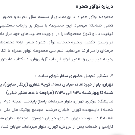
درباره نوآور همراه
مجموعه نوآور همراه، با بهره‌مندی از
بیست سال
تجربه و حضور مست
کیفیت بالا و تنوع محصولات را در اولویت فعالیت‌های خود قرار دا
در راستای تکمیل زنجیره خدمات، نوآور همراه ضمن ارائه محصولا
حرفه‌ای را نیز ارائه می‌نماید. تیم فنی مجموعه نوآور همراه با 
زمینه عیب‌یابی و تعمیر انواع لپ‌تاپ، آل‌این‌وان، دسکتاپ، مانیتور
📍
نشانی تحویل حضوری سفارشهای سایت :
تهران، بلوار میرداماد، خیابان نساء، کوچه غفاری
(زرنگار سابق)
، پلاک ۳
شنبه تا چهارشنبه ۹:۳۰ الی ۱۷:۳۰ (مراجعه با هماهنگی قبلی)
نمایشگاه مرکزی: تهران، بلوار میرداماد، پاساژ پایتخت، طبقه دوم، واحد
شعبه ۱ دایسونت: تهران، خیابان فرشته، مجتمع بوتیک مال ملل، طبقه همکف، واحد ۷
شعبه ۲ دایسونت: تهران، هروی، خیابان موسوی، مجتمع تجاری هدیش مال، طبقه سوم، واحد ۳۶۷
گارانتی و خدمات پس از فروش: تهران، بلوار میرداماد، خیابان نساء، 