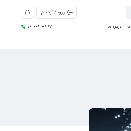
ورود / ثبت‌نام
ا
درباره ما
021 229 139 67