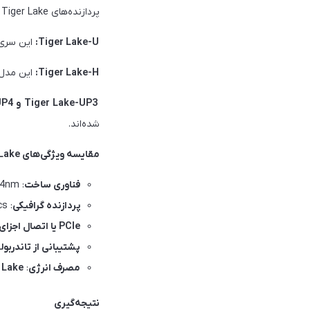
پردازنده‌های Tiger Lake در سری‌های مختلفی عرضه شده‌اند که هر یک برای گروه خاصی از کاربران طراحی شده است:
Tiger Lake-U:
این سری دارای توان حرارتی (DP
Tiger Lake-H:
این مدل‌ها توان بالاتری دارن
Tiger Lake-UP3 و Tiger Lake-UP4:
شده‌اند.
مقایسه ویژگی‌های Tiger Lake با نسل‌های قبلی:
فناوری ساخت
:
 14nm
پردازنده گرافیکی
:
cs
PCIe یا اتصال اجزای جانبی به مادربرد
پشتیبانی از تاندربو
مصرف انرژی
:
Tiger Lake
نتیجه‌گیری