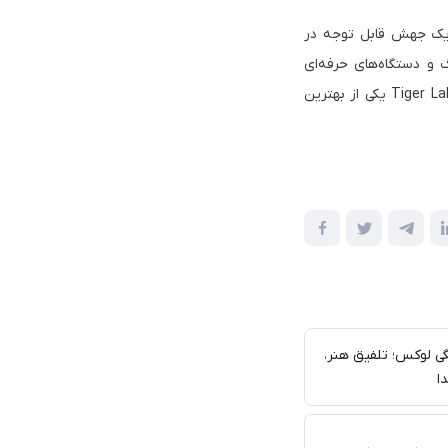
ای جدید، یک جهش قابل توجه در
گ و دستگاه‌های حرفه‌ای
گزینه‌ای ایده‌آل به شمار می‌آیند. با پشتیبانی از PCIe 4.0، Thunderbolt 4 و مصرف انرژی بهینه، Tiger Lake یکی از بهترین
گی لوکس؛ تلفیق هنر،
ا