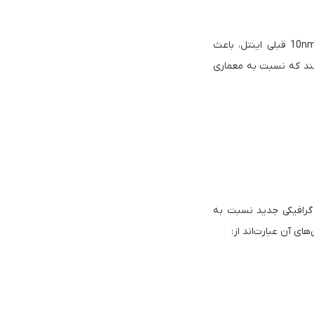
Tiger Lake بر اساس فرآیند ساخت 10nm SuperFin طراحی شده است که در مقایسه با فناوری 10nm قبلی اینتل، باعث
د. این تراشه‌ها از هسته‌های Willow Cove استفاده می‌کنند که نسبت به معماری
ک یکپارچه Intel Iris Xe است. این پردازنده گرافیکی جدید نسبت به
ای آن عبارت‌اند از: