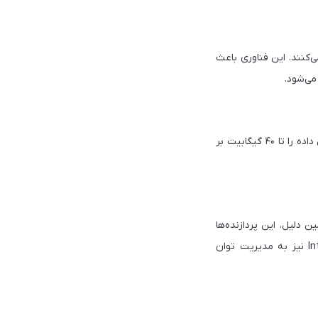
‌های موبایلی اینتل هستند که از PCI Express 4.0 پشتیبانی می‌کنند. این فناوری باعث
یکی از مزایای مهم این سری پردازنده‌ها، پشتیبانی از Thunderbolt 4 و USB 4.0 است که سرعت انتقال داده را تا ۴۰ گیگابیت بر
ین دلیل، این پردازنده‌ها
گزینه‌ای مناسب برای لپ‌تاپ‌های سبک و باریک محسوب می‌شوند. تکنولوژی Intel Dynamic Tuning نیز به مدیریت توان