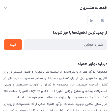
manager@noavarco.com
لیست محصولات
خدمات مشتریان
تهران، بلوار میرداماد، خیابان نساء، کوچه غفاری (زرنگار سابق)، پلاک
اخبار و مقالات
قوانین و مقررات
۲۳، طبقه سوم
حساب کاربری
حریم خصوصی
تماس با ما
از جدید‌ترین تخفیف‌ها با‌ خبر شوید!
شرایط گارانتی
ثبت شکایت
ثبت
درباره نوآور همراه
مجموعه نوآور همراه، با بهره‌مندی از
بیست سال
تجربه و حضور مستمر در بازار
فناوری، به‌عنوان یکی از واردکنندگان باسابقه و معتبر محصولات دیجیتال در
کشور شناخته می‌شود. این مجموعه با تمرکز بر واردات مستقیم و رسمی
محصولات برندهای مطرح جهانی نظیر JBL ، HP و Dyson ، همواره اصالت کالا،
کیفیت بالا و تنوع محصولات را در اولویت فعالیت‌های خود قرار داده است.
در راستای تکمیل زنجیره خدمات، نوآور همراه ضمن ارائه محصولات اورجینال،
خدمات تخصصی پس از فروش، شامل پشتیبانی فنی، گارانتی معتبر و تعمیرات