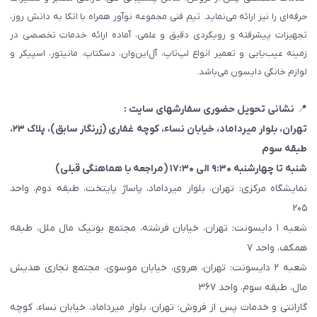
حرفه‌ای را نیز ارائه می‌نماید. تیم فنی مجموعه نوآور همراه با اتکا به دانش روز،
تجهیزات پیشرفته و رویکردی دقیق و علمی، آماده ارائه خدمات تخصصی در
زمینه عیب‌یابی و تعمیر انواع لپ‌تاپ، آل‌این‌وان، دسکتاپ، مانیتور، اسپیکر و
لوازم خانگی دایسون می‌باشد.
📍
نشانی تحویل حضوری سفارشهای سایت :
تهران، بلوار میرداماد، خیابان نساء، کوچه غفاری
(زرنگار سابق)
، پلاک ۲۳،
طبقه سوم
شنبه تا چهارشنبه ۹:۳۰ الی ۱۷:۳۰ (مراجعه با هماهنگی قبلی)
نمایشگاه مرکزی: تهران، بلوار میرداماد، پاساژ پایتخت، طبقه دوم، واحد
۲۰۵
شعبه ۱ دایسونت: تهران، خیابان فرشته، مجتمع بوتیک مال ملل، طبقه
همکف، واحد ۷
شعبه ۲ دایسونت: تهران، هروی، خیابان موسوی، مجتمع تجاری هدیش
مال، طبقه سوم، واحد ۳۶۷
گارانتی و خدمات پس از فروش: تهران، بلوار میرداماد، خیابان نساء، کوچه