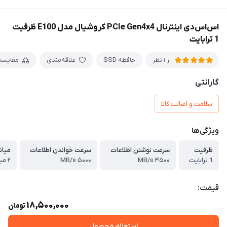
اس‌اس‌دی اینترنال PCIe Gen4x4 کروشیال مدل E100 ظرفیت
1 ترابایت
حافظه SSD
علاقه‌مندی
مقایسه
از 1 نظر
گارانتی
سلامت و اصالت کالا
ویژگی‌ها
ظرفیت
سرعت نوشتن اطلاعات
سرعت خواندن اطلاعات
میان
1 ترابایت
۴۵۰۰ MB/s
۵۰۰۰ MB/s
۲ میلیون ساعت
قیمت:
18,500,000
تومان
استعلام محصول