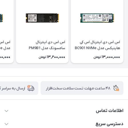
اس اس دی اینترنال اس کی
اس اس دی اینترنال
اس اس د
هاینیکس مدل BC901 NVMe
سامسونگ مدل PM9B1
ظرفیت 512 گیگابایت
ظرفیت 256 گیگابایت
گیگابای
000,000
13,200,000
13,000,000
تومان
تومان
۴۸ ساعت مهلت تست سلامت سخت‌افزار
ارسال به سراسر 
اطلاعات تماس
02122913967
دسترسی سریع