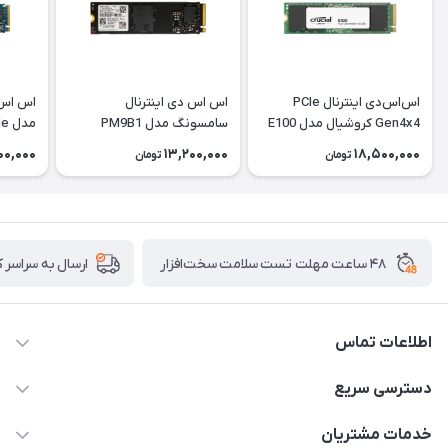
اس‌اس‌دی اینترنال PCIe
اس اس دی اینترنال
اس اس د
Gen4x4 کروشیال مدل E100
سامسونگ مدل PM9B1
ظرفیت 1 ترابایت
ظرفیت 256 گیگابایت
گیگابای
000,000
13,200,000
18,500,000
تومان
تومان
۴۸ ساعت مهلت تست سلامت سخت‌افزار
ارسال به سراسر 
اطلاعات تماس
02122913967
دسترسی سریع
manager@noavarco.com
لیست محصولات
خدمات مشتریان