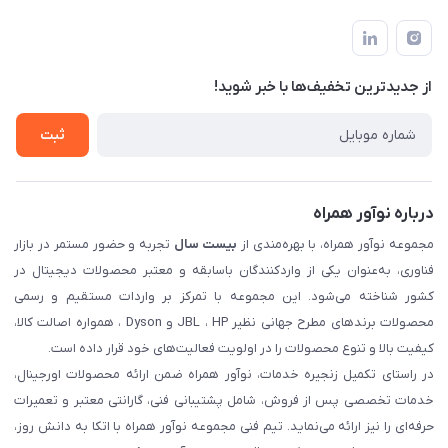
تهران، بلوار میرداماد، خیابان نساء، کوچه غفاری (زرنگار سابق)، پلاک
اخبار و مقالات
قوانین و مقررات
۲۳، طبقه سوم
حساب کاربری
حریم خصوصی
تماس با ما
از جدید‌ترین تخفیف‌ها با‌ خبر شوید!
شرایط گارانتی
ثبت شکایت
ثبت
درباره نوآور همراه
مجموعه نوآور همراه، با بهره‌مندی از
بیست سال
تجربه و حضور مستمر در بازار
فناوری، به‌عنوان یکی از واردکنندگان باسابقه و معتبر محصولات دیجیتال در
کشور شناخته می‌شود. این مجموعه با تمرکز بر واردات مستقیم و رسمی
محصولات برندهای مطرح جهانی نظیر JBL ، HP و Dyson ، همواره اصالت کالا،
کیفیت بالا و تنوع محصولات را در اولویت فعالیت‌های خود قرار داده است.
در راستای تکمیل زنجیره خدمات، نوآور همراه ضمن ارائه محصولات اورجینال،
خدمات تخصصی پس از فروش، شامل پشتیبانی فنی، گارانتی معتبر و تعمیرات
حرفه‌ای را نیز ارائه می‌نماید. تیم فنی مجموعه نوآور همراه با اتکا به دانش روز،