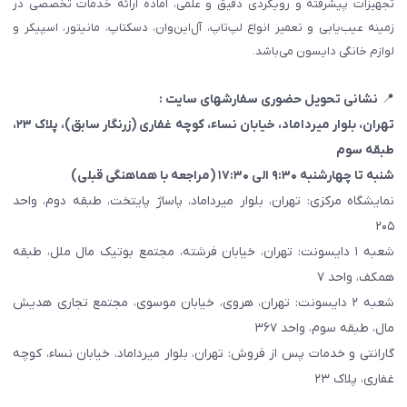
تجهیزات پیشرفته و رویکردی دقیق و علمی، آماده ارائه خدمات تخصصی در
زمینه عیب‌یابی و تعمیر انواع لپ‌تاپ، آل‌این‌وان، دسکتاپ، مانیتور، اسپیکر و
لوازم خانگی دایسون می‌باشد.
📍
نشانی تحویل حضوری سفارشهای سایت :
تهران، بلوار میرداماد، خیابان نساء، کوچه غفاری
(زرنگار سابق)
، پلاک ۲۳،
طبقه سوم
شنبه تا چهارشنبه ۹:۳۰ الی ۱۷:۳۰ (مراجعه با هماهنگی قبلی)
نمایشگاه مرکزی: تهران، بلوار میرداماد، پاساژ پایتخت، طبقه دوم، واحد
۲۰۵
شعبه ۱ دایسونت: تهران، خیابان فرشته، مجتمع بوتیک مال ملل، طبقه
همکف، واحد ۷
شعبه ۲ دایسونت: تهران، هروی، خیابان موسوی، مجتمع تجاری هدیش
مال، طبقه سوم، واحد ۳۶۷
گارانتی و خدمات پس از فروش: تهران، بلوار میرداماد، خیابان نساء، کوچه
غفاری، پلاک ۲۳