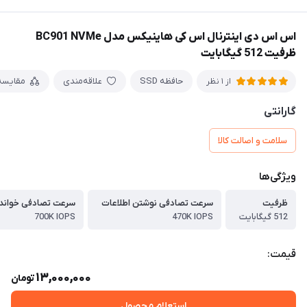
اس اس دی اینترنال اس کی هاینیکس مدل BC901 NVMe
ظرفیت 512 گیگابایت
حافظه SSD
علاقه‌مندی
مقایسه
از 1 نظر
گارانتی
سلامت و اصالت کالا
ویژگی‌ها
ظرفیت
سرعت تصادفی نوشتن اطلاعات
سرعت تصادفی خواندن
512 گیگابایت
470K IOPS
700K IOPS
قیمت:
13,000,000
تومان
استعلام محصول