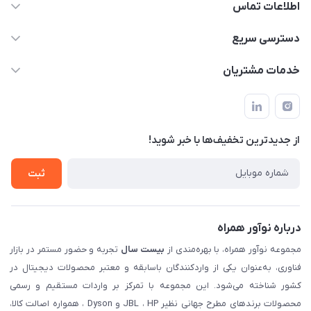
اطلاعات تماس
02122913967
دسترسی سریع
manager@noavarco.com
لیست محصولات
خدمات مشتریان
تهران، بلوار میرداماد، خیابان نساء، کوچه غفاری (زرنگار سابق)، پلاک
اخبار و مقالات
قوانین و مقررات
۲۳، طبقه سوم
حساب کاربری
حریم خصوصی
تماس با ما
از جدید‌ترین تخفیف‌ها با‌ خبر شوید!
شرایط گارانتی
ثبت شکایت
ثبت
درباره نوآور همراه
مجموعه نوآور همراه، با بهره‌مندی از
بیست سال
تجربه و حضور مستمر در بازار
فناوری، به‌عنوان یکی از واردکنندگان باسابقه و معتبر محصولات دیجیتال در
کشور شناخته می‌شود. این مجموعه با تمرکز بر واردات مستقیم و رسمی
محصولات برندهای مطرح جهانی نظیر JBL ، HP و Dyson ، همواره اصالت کالا،