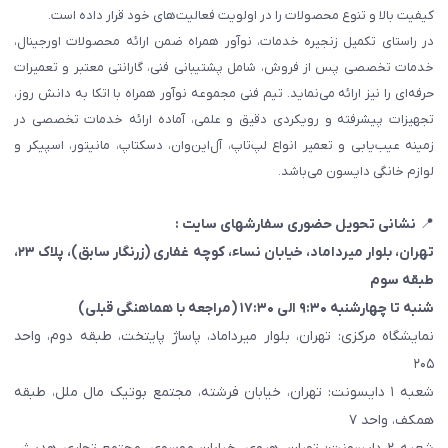
کیفیت بالا و تنوع محصولات را در اولویت فعالیت‌های خود قرار داده است.
در راستای تکمیل زنجیره خدمات، نوآور همراه ضمن ارائه محصولات اورجینال،
خدمات تخصصی پس از فروش، شامل پشتیبانی فنی، گارانتی معتبر و تعمیرات
حرفه‌ای را نیز ارائه می‌نماید. تیم فنی مجموعه نوآور همراه با اتکا به دانش روز،
تجهیزات پیشرفته و رویکردی دقیق و علمی، آماده ارائه خدمات تخصصی در
زمینه عیب‌یابی و تعمیر انواع لپ‌تاپ، آل‌این‌وان، دسکتاپ، مانیتور، اسپیکر و
لوازم خانگی دایسون می‌باشد.
📍
نشانی تحویل حضوری سفارشهای سایت :
تهران، بلوار میرداماد، خیابان نساء، کوچه غفاری
(زرنگار سابق)
، پلاک ۲۳،
طبقه سوم
شنبه تا چهارشنبه ۹:۳۰ الی ۱۷:۳۰ (مراجعه با هماهنگی قبلی)
نمایشگاه مرکزی: تهران، بلوار میرداماد، پاساژ پایتخت، طبقه دوم، واحد
۲۰۵
شعبه ۱ دایسونت: تهران، خیابان فرشته، مجتمع بوتیک مال ملل، طبقه
همکف، واحد ۷