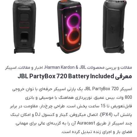
مقالات و بررسی محصولات Harman Kardon & JBL
اخبار و مقالات
اسپیکر
معرفی JBL PartyBox 720 Battery Included
اسپیکر JBL PartyBox 720 یک پارتی اسپیکر حرفه‌ای با توان خروجی
800 وات، بیس عمیق، نورپردازی هماهنگ با موسیقی و باتری
قابل‌تعویض تا 15 ساعت پخش است. طراحی چرخ‌دار، مقاومت در برابر
پاشش آب (IPX4)، اتصال میکروفن، گیتار و کنسول DJ و امکان لینک
چند اسپیکر از طریق Auracast آن را به گزینه‌ای عالی برای مهمانی،
فضای باز و اجرای زنده تبدیل کرده است.