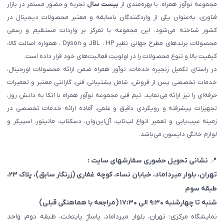
مجموعه نوآور همراه، با بهره‌مندی از
بیست سال
تجربه و حضور مستمر در بازار
فناوری، به‌عنوان یکی از واردکنندگان باسابقه و معتبر محصولات دیجیتال در
کشور شناخته می‌شود. این مجموعه با تمرکز بر واردات مستقیم و رسمی
محصولات برندهای مطرح جهانی نظیر JBL ، HP و Dyson ، همواره اصالت کالا،
کیفیت بالا و تنوع محصولات را در اولویت فعالیت‌های خود قرار داده است.
در راستای تکمیل زنجیره خدمات، نوآور همراه ضمن ارائه محصولات اورجینال،
خدمات تخصصی پس از فروش، شامل پشتیبانی فنی، گارانتی معتبر و تعمیرات
حرفه‌ای را نیز ارائه می‌نماید. تیم فنی مجموعه نوآور همراه با اتکا به دانش روز،
تجهیزات پیشرفته و رویکردی دقیق و علمی، آماده ارائه خدمات تخصصی در
زمینه عیب‌یابی و تعمیر انواع لپ‌تاپ، آل‌این‌وان، دسکتاپ، مانیتور، اسپیکر و
لوازم خانگی دایسون می‌باشد.
📍
نشانی تحویل حضوری سفارشهای سایت :
تهران، بلوار میرداماد، خیابان نساء، کوچه غفاری
(زرنگار سابق)
، پلاک ۲۳،
طبقه سوم
شنبه تا چهارشنبه ۹:۳۰ الی ۱۷:۳۰ (مراجعه با هماهنگی قبلی)
نمایشگاه مرکزی: تهران، بلوار میرداماد، پاساژ پایتخت، طبقه دوم، واحد