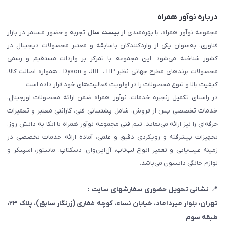
درباره نوآور همراه
مجموعه نوآور همراه، با بهره‌مندی از
بیست سال
تجربه و حضور مستمر در بازار
فناوری، به‌عنوان یکی از واردکنندگان باسابقه و معتبر محصولات دیجیتال در
کشور شناخته می‌شود. این مجموعه با تمرکز بر واردات مستقیم و رسمی
محصولات برندهای مطرح جهانی نظیر JBL ، HP و Dyson ، همواره اصالت کالا،
کیفیت بالا و تنوع محصولات را در اولویت فعالیت‌های خود قرار داده است.
در راستای تکمیل زنجیره خدمات، نوآور همراه ضمن ارائه محصولات اورجینال،
خدمات تخصصی پس از فروش، شامل پشتیبانی فنی، گارانتی معتبر و تعمیرات
حرفه‌ای را نیز ارائه می‌نماید. تیم فنی مجموعه نوآور همراه با اتکا به دانش روز،
تجهیزات پیشرفته و رویکردی دقیق و علمی، آماده ارائه خدمات تخصصی در
زمینه عیب‌یابی و تعمیر انواع لپ‌تاپ، آل‌این‌وان، دسکتاپ، مانیتور، اسپیکر و
لوازم خانگی دایسون می‌باشد.
📍
نشانی تحویل حضوری سفارشهای سایت :
تهران، بلوار میرداماد، خیابان نساء، کوچه غفاری
(زرنگار سابق)
، پلاک ۲۳،
طبقه سوم