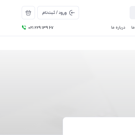
ورود / ثبت‌نام
ا
درباره ما
021 229 139 67