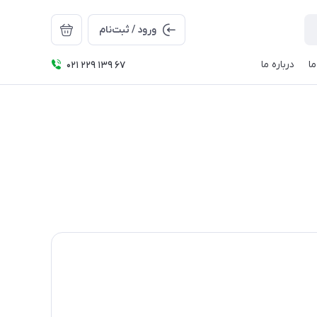
ورود / ثبت‌نام
ا
درباره ما
021 229 139 67