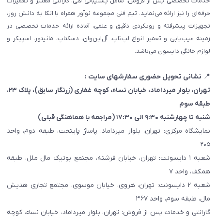
خدمات تخصصی پس از فروش، شامل پشتیبانی فنی، گارانتی معتبر و تعمیرات
حرفه‌ای را نیز ارائه می‌نماید. تیم فنی مجموعه نوآور همراه با اتکا به دانش روز،
تجهیزات پیشرفته و رویکردی دقیق و علمی، آماده ارائه خدمات تخصصی در
زمینه عیب‌یابی و تعمیر انواع لپ‌تاپ، آل‌این‌وان، دسکتاپ، مانیتور، اسپیکر و
لوازم خانگی دایسون می‌باشد.
📍
نشانی تحویل حضوری سفارشهای سایت :
تهران، بلوار میرداماد، خیابان نساء، کوچه غفاری
(زرنگار سابق)
، پلاک ۲۳،
طبقه سوم
شنبه تا چهارشنبه ۹:۳۰ الی ۱۷:۳۰ (مراجعه با هماهنگی قبلی)
نمایشگاه مرکزی: تهران، بلوار میرداماد، پاساژ پایتخت، طبقه دوم، واحد
۲۰۵
شعبه ۱ دایسونت: تهران، خیابان فرشته، مجتمع بوتیک مال ملل، طبقه
همکف، واحد ۷
شعبه ۲ دایسونت: تهران، هروی، خیابان موسوی، مجتمع تجاری هدیش
مال، طبقه سوم، واحد ۳۶۷
گارانتی و خدمات پس از فروش: تهران، بلوار میرداماد، خیابان نساء، کوچه