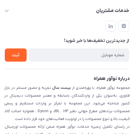
manager@noavarco.com
لیست محصولات
خدمات مشتریان
تهران، بلوار میرداماد، خیابان نساء، کوچه غفاری (زرنگار سابق)، پلاک
اخبار و مقالات
قوانین و مقررات
۲۳، طبقه سوم
حساب کاربری
حریم خصوصی
تماس با ما
از جدید‌ترین تخفیف‌ها با‌ خبر شوید!
شرایط گارانتی
ثبت شکایت
ثبت
درباره نوآور همراه
مجموعه نوآور همراه، با بهره‌مندی از
بیست سال
تجربه و حضور مستمر در بازار
فناوری، به‌عنوان یکی از واردکنندگان باسابقه و معتبر محصولات دیجیتال در
کشور شناخته می‌شود. این مجموعه با تمرکز بر واردات مستقیم و رسمی
محصولات برندهای مطرح جهانی نظیر JBL ، HP و Dyson ، همواره اصالت کالا،
کیفیت بالا و تنوع محصولات را در اولویت فعالیت‌های خود قرار داده است.
در راستای تکمیل زنجیره خدمات، نوآور همراه ضمن ارائه محصولات اورجینال،