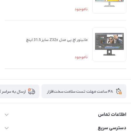
ناموجود
مانیتور اچ پی مدل Z32x سایز 31.5 اینچ
ناموجود
۴۸ ساعت مهلت تست سلامت سخت‌افزار
ارسال به سراسر 
اطلاعات تماس
02122913967
دسترسی سریع