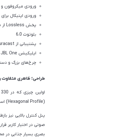
ورودی میکروفون و گ
ورودی اپتیکال برای 
پخش Lossless از طریق USB-C
بلوتوث 6.0
پشتیبانی از Auracast
اپلیکیشن JBL One
چرخ‌های بزرگ و دس
طراحی؛ ظاهری متفاوت و
(Hexagonal Profile) استفاده کرده که باعث شده اسپیکر ظاهری مدرن‌تر و متفاوت‌تر نسبت به نسل‌های قبلی داشته باشد.
پنل کنترل بالایی نیز با
بصری بسیار جذابی در محی