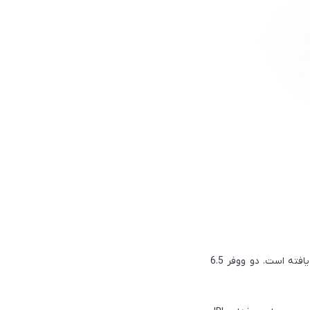
JBL PartyBox 330 از توان خروجی 280 وات RMS بهره می‌برد که نسبت به نسل‌های قبلی افزایش یافته است. دو ووفر 6.5