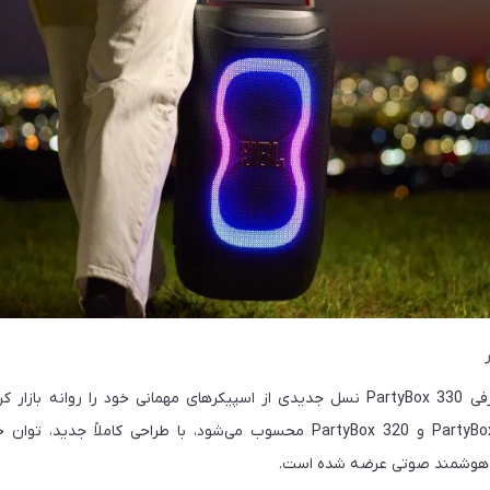
JBL در سال ۲۰۲۶ با معرفی PartyBox 330 نسل جدیدی از اسپیکرهای مهمانی خود را رو
سری‌های محبوب PartyBox 310 و PartyBox 320 محسوب می‌شود، با طراحی کاملا
ای هوشمند صوتی عرضه شده است.