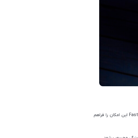
PartyBox 330 تا 18 ساعت پخش موسیقی را با یک بار شارژ ارائه می‌دهد. همچنین فناوری Fast Charge این امکان را فراهم
 بزرگی محسوب شود.