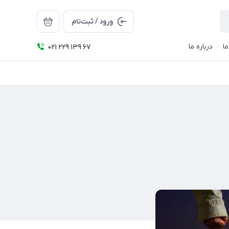
ورود / ثبت‌نام
ا
درباره ما
021 229 139 67