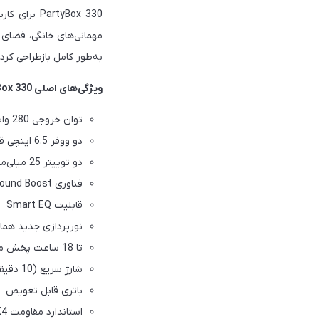
rtyBox 330
به‌طور کامل بازطراحی کرده و زبان ط
ویژگی‌های اصلی JBL PartyBox 330:
توان خروجی 280 وات RMS
دو ووفر 6.5 اینچی قدرتمند
دو توییتر 25 میلی‌متری PEN Dome
فناوری JBL AI Sound Boost
قابلیت Smart EQ
نورپردازی جدید هما
تا 18 ساعت پخش موسیقی
شارژ سریع (10 دقیقه شارژ برای حدود 2 ساعت پخش)
باتری قابل تعویض
استاندارد مقاومت IPX4