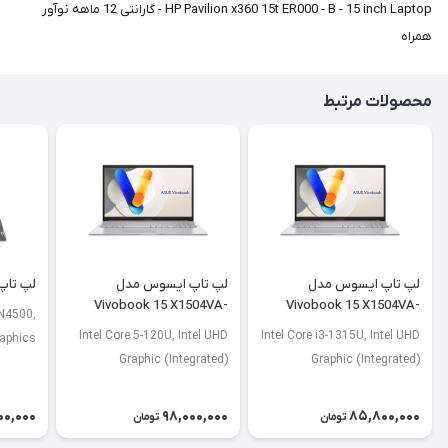
HP Pavilion x360 15t ER000 - B - 15 inch Laptop - گارانتی 12 ماهه نوآور
همراه
محصولات مرتبط
لپ تاپ ایسوس مدل
لپ تاپ ایسوس مدل
لپ تاپ لنو
Vivobook 15 X1504VA-
Vivobook 15 X1504VA-
 N4500,
NJ2920
BQ4675
Intel Core 5-120U, Intel UHD
Intel Core i3-1315U, Intel UHD
raphics
Graphic (Integrated)
Graphic (Integrated)
00,000
98,000,000
85,800,000
تومان
تومان