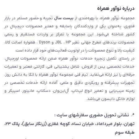
درباره نوآور همراه
مجموعه نوآور همراه، با بهره‌مندی از
بیست سال
تجربه و حضور مستمر در بازار
فناوری، به‌عنوان یکی از واردکنندگان باسابقه و معتبر محصولات دیجیتال در
کشور شناخته می‌شود. این مجموعه با تمرکز بر واردات مستقیم و رسمی
محصولات برندهای مطرح جهانی نظیر JBL ، HP و Dyson ، همواره اصالت کالا،
کیفیت بالا و تنوع محصولات را در اولویت فعالیت‌های خود قرار داده است.
در راستای تکمیل زنجیره خدمات، نوآور همراه ضمن ارائه محصولات اورجینال،
خدمات تخصصی پس از فروش، شامل پشتیبانی فنی، گارانتی معتبر و تعمیرات
حرفه‌ای را نیز ارائه می‌نماید. تیم فنی مجموعه نوآور همراه با اتکا به دانش روز،
تجهیزات پیشرفته و رویکردی دقیق و علمی، آماده ارائه خدمات تخصصی در
زمینه عیب‌یابی و تعمیر انواع لپ‌تاپ، آل‌این‌وان، دسکتاپ، مانیتور، اسپیکر و
لوازم خانگی دایسون می‌باشد.
📍
نشانی تحویل حضوری سفارشهای سایت :
تهران، بلوار میرداماد، خیابان نساء، کوچه غفاری
(زرنگار سابق)
، پلاک ۲۳،
طبقه سوم