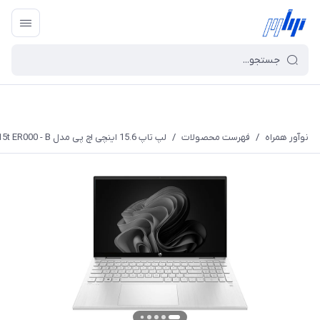
نوآور همراه
/
فهرست محصولات
/
لپ تاپ 15.6 اینچی اچ پی مدل Pavilion x360 15t ER000 - B