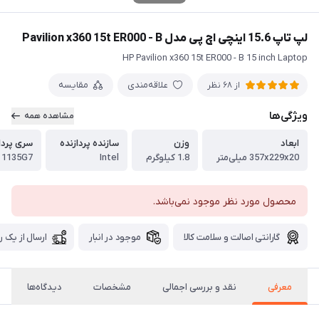
لپ تاپ 15.6 اینچی اچ پی مدل Pavilion x360 15t ER000 - B
HP Pavilion x360 15t ER000 - B 15 inch Laptop
علاقه‌مندی
مقایسه
از 68 نظر
ویژگی‌ها
مشاهده همه
ابعاد
وزن
سازنده پردازنده
سری پردا
357x229x20 میلی‌متر
1.8 کیلوگرم
Intel
- 1135G7
محصول مورد نظر موجود نمی‌باشد.
گارانتی اصالت و سلامت کالا
موجود در انبار
ارسال از یک ر
معرفی
نقد و بررسی اجمالی
مشخصات
دیدگاه‌ها