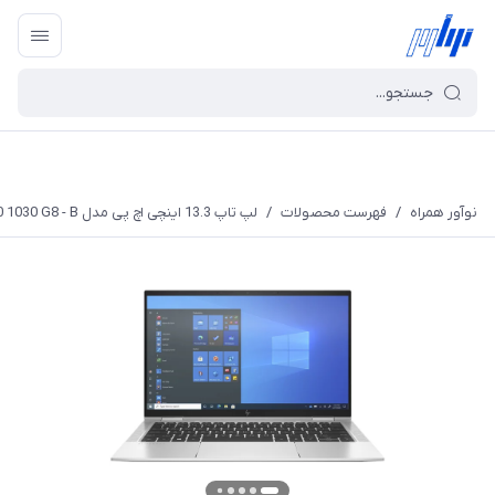
نوآور همراه
/
فهرست محصولات
/
لپ تاپ 13.3 اینچی اچ پی مدل EliteBook x360 1030 G8 - B