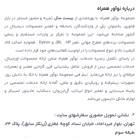
درباره نوآور همراه
مجموعه نوآور همراه، با بهره‌مندی از
بیست سال
تجربه و حضور مستمر در بازار
فناوری، به‌عنوان یکی از واردکنندگان باسابقه و معتبر محصولات دیجیتال در
کشور شناخته می‌شود. این مجموعه با تمرکز بر واردات مستقیم و رسمی
محصولات برندهای مطرح جهانی نظیر JBL ، HP و Dyson ، همواره اصالت کالا،
کیفیت بالا و تنوع محصولات را در اولویت فعالیت‌های خود قرار داده است.
در راستای تکمیل زنجیره خدمات، نوآور همراه ضمن ارائه محصولات اورجینال،
خدمات تخصصی پس از فروش، شامل پشتیبانی فنی، گارانتی معتبر و تعمیرات
حرفه‌ای را نیز ارائه می‌نماید. تیم فنی مجموعه نوآور همراه با اتکا به دانش روز،
تجهیزات پیشرفته و رویکردی دقیق و علمی، آماده ارائه خدمات تخصصی در
زمینه عیب‌یابی و تعمیر انواع لپ‌تاپ، آل‌این‌وان، دسکتاپ، مانیتور، اسپیکر و
لوازم خانگی دایسون می‌باشد.
📍
نشانی تحویل حضوری سفارشهای سایت :
تهران، بلوار میرداماد، خیابان نساء، کوچه غفاری
(زرنگار سابق)
، پلاک ۲۳،
طبقه سوم