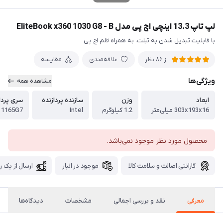
لپ تاپ 13.3 اینچی اچ پی مدل EliteBook x360 1030 G8 - B
با قابلیت تبدیل شدن به تبلت، به همراه قلم اچ پی
علاقه‌مندی
مقایسه
از 86 نظر
ویژگی‌ها
مشاهده همه
ابعاد
وزن
سازنده پردازنده
سری پردا
303x193x16 میلی‌متر
1.2 کیلوگرم
Intel
- 1165G7
محصول مورد نظر موجود نمی‌باشد.
گارانتی اصالت و سلامت کالا
موجود در انبار
ارسال از یک ر
معرفی
نقد و بررسی اجمالی
مشخصات
دیدگاه‌ها