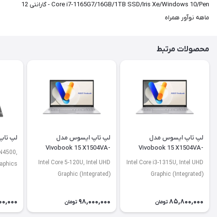
Core i7-1165G7/16GB/1TB SSD/Iris Xe/Windows 10/Pen - گارانتی 12
ماهه نوآور همراه
محصولات مرتبط
لپ تاپ ایسوس مدل
لپ تاپ ایسوس مدل
لپ تاپ لنو
Vivobook 15 X1504VA-
Vivobook 15 X1504VA-
 N4500,
NJ2920
BQ4675
Intel Core 5-120U, Intel UHD
Intel Core i3-1315U, Intel UHD
raphics
Graphic (Integrated)
Graphic (Integrated)
00,000
98,000,000
85,800,000
تومان
تومان