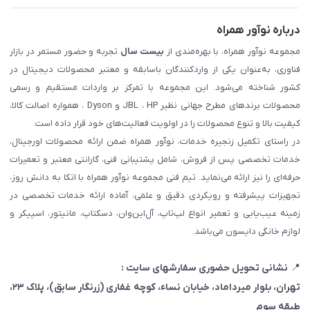
درباره نوآور همراه
مجموعه نوآور همراه، با بهره‌مندی از
بیست سال
تجربه و حضور مستمر در بازار
فناوری، به‌عنوان یکی از واردکنندگان باسابقه و معتبر محصولات دیجیتال در
کشور شناخته می‌شود. این مجموعه با تمرکز بر واردات مستقیم و رسمی
محصولات برندهای مطرح جهانی نظیر JBL ، HP و Dyson ، همواره اصالت کالا،
کیفیت بالا و تنوع محصولات را در اولویت فعالیت‌های خود قرار داده است.
در راستای تکمیل زنجیره خدمات، نوآور همراه ضمن ارائه محصولات اورجینال،
خدمات تخصصی پس از فروش، شامل پشتیبانی فنی، گارانتی معتبر و تعمیرات
حرفه‌ای را نیز ارائه می‌نماید. تیم فنی مجموعه نوآور همراه با اتکا به دانش روز،
تجهیزات پیشرفته و رویکردی دقیق و علمی، آماده ارائه خدمات تخصصی در
زمینه عیب‌یابی و تعمیر انواع لپ‌تاپ، آل‌این‌وان، دسکتاپ، مانیتور، اسپیکر و
لوازم خانگی دایسون می‌باشد.
📍
نشانی تحویل حضوری سفارشهای سایت :
تهران، بلوار میرداماد، خیابان نساء، کوچه غفاری
(زرنگار سابق)
، پلاک ۲۳،
طبقه سوم