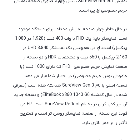
نمایش SureView Reflect ، نسل چهارم فناوری صفحه نمایش
حریم خصوصی اچ پی است.
در حال حاظر چهار صفحه نمایش مختلف برای دستگاه موجود
است. نمایشگر پایه یک FHD با وات 400 نیت (1،920 در 1.080
پیکسل) است. اچ پی همچنین یک نمایشگر UHD 3،840 در
2،160 پیکسل با 550 نیت و مشخصات HDR و دو نسخه از
صفحه نمایش حریم خصوصی ، FHD که دارای 1000 نیت (با
خاموش بودن حریم خصوصی) در اختیار شما قرار می دهد.
نسخه اصلی با نام SureView Gen 3 شناخته شده است (معرفی
شده در سال گذشته EliteBook x360 1040 G6) و نسخه جدید
آن نیز کمی گران تر به نام SureView Reflect است. HP می
گوید این نسخه از صفحه نمایشگر روشن تر است و کمترین
تأثیر را بر عمر باتری دارد.