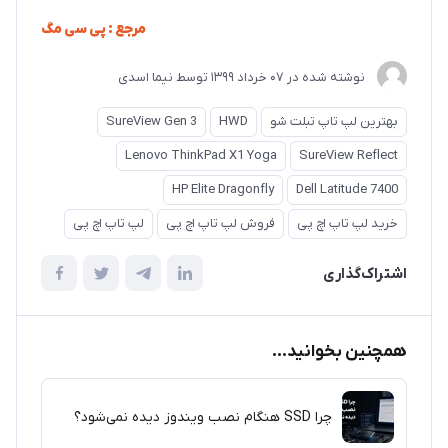
مرجع : پی سی مگ
نوشته شده در
07 خرداد 1399
توسط
نیما اسدی
بهترین لپ تاپ تبلت شو
HWD
SureView Gen 3
Lenovo ThinkPad X1 Yoga
SureView Reflect
HP Elite Dragonfly
Dell Latitude 7400
خرید لپ تاپ اچ پی
فروش لپ تاپ اچ پی
لپ تاپ اچ پی
اشتراک‌گذاری
همچنین بخوانید...
چرا SSD هنگام نصب ویندوز دیده نمی‌شود؟