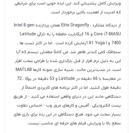
ویرایش کامل پشتیبانی کند. این ایده خوبی است برای شرایطی
که امنیت از اهمیت بالایی برخوردار است.
از دیدگاه عملکرد ، Elite Dragonfly همان پردازنده Intel 8-gen
Core i7-8665U و 16 گیگابایت حافظه را به تازگی Latitude
7400 و X1 Yoga I آزمایش کرده است ، اما در اکثر تست ها ،
سنجاقک کمی کندتر ظاهر شد. من کاملاً مطمئن نیستم که آیا
این به دلیل نرم افزار از قبل بارگذاری شده یا طراحی سخت افزار
است. در شدیدترین حالت ، شبیه سازی نمونه کارها MATLAB
در مقایسه با 66 دقیقه در Latitude و 53 دقیقه در یوگا ، 72
دقیقه طول کشید. اما در اکثر برنامه های کاربردی احتمالاً از
دستگاهی مانند این در دنیای واقعی استفاده می کنید - از طریق
پست الکترونیکی ، آفیس و کارهای مرور وب - احساس تفاوت
بسیار سخت می شود. هیچ دستگاهی در این رده برای بازی های
سطح بالا یا ویرایش فیلم های حرفه ای مناسب نیست.