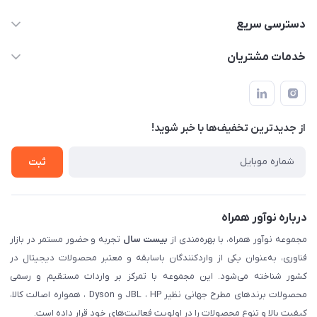
02122913967
دسترسی سریع
manager@noavarco.com
لیست محصولات
خدمات مشتریان
تهران، بلوار میرداماد، خیابان نساء، کوچه غفاری (زرنگار سابق)، پلاک
اخبار و مقالات
قوانین و مقررات
۲۳، طبقه سوم
حساب کاربری
حریم خصوصی
تماس با ما
از جدید‌ترین تخفیف‌ها با‌ خبر شوید!
شرایط گارانتی
ثبت شکایت
ثبت
درباره نوآور همراه
مجموعه نوآور همراه، با بهره‌مندی از
بیست سال
تجربه و حضور مستمر در بازار
فناوری، به‌عنوان یکی از واردکنندگان باسابقه و معتبر محصولات دیجیتال در
کشور شناخته می‌شود. این مجموعه با تمرکز بر واردات مستقیم و رسمی
محصولات برندهای مطرح جهانی نظیر JBL ، HP و Dyson ، همواره اصالت کالا،
کیفیت بالا و تنوع محصولات را در اولویت فعالیت‌های خود قرار داده است.