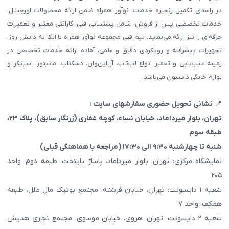
در راستای تکمیل زنجیره خدمات، نوآور همراه ضمن ارائه محصولات اورجینال،
خدمات تخصصی پس از فروش، شامل پشتیبانی فنی، گارانتی معتبر و تعمیرات
حرفه‌ای را نیز ارائه می‌نماید. تیم فنی مجموعه نوآور همراه با اتکا به دانش روز،
تجهیزات پیشرفته و رویکردی دقیق و علمی، آماده ارائه خدمات تخصصی در
زمینه عیب‌یابی و تعمیر انواع لپ‌تاپ، آل‌این‌وان، دسکتاپ، مانیتور، اسپیکر و
لوازم خانگی دایسون می‌باشد.
📍
نشانی تحویل حضوری سفارشهای سایت :
تهران، بلوار میرداماد، خیابان نساء، کوچه غفاری
(زرنگار سابق)
، پلاک ۲۳،
طبقه سوم
شنبه تا چهارشنبه ۹:۳۰ الی ۱۷:۳۰ (مراجعه با هماهنگی قبلی)
نمایشگاه مرکزی: تهران، بلوار میرداماد، پاساژ پایتخت، طبقه دوم، واحد
۲۰۵
شعبه ۱ دایسونت: تهران، خیابان فرشته، مجتمع بوتیک مال ملل، طبقه
همکف، واحد ۷
شعبه ۲ دایسونت: تهران، هروی، خیابان موسوی، مجتمع تجاری هدیش