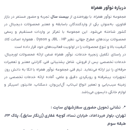
درباره نوآور همراه
مجموعه نوآور همراه، با بهره‌مندی از
بیست سال
تجربه و حضور مستمر در بازار
فناوری، به‌عنوان یکی از واردکنندگان باسابقه و معتبر محصولات دیجیتال در
کشور شناخته می‌شود. این مجموعه با تمرکز بر واردات مستقیم و رسمی
محصولات برندهای مطرح جهانی نظیر JBL ، HP و Dyson ، همواره اصالت کالا،
کیفیت بالا و تنوع محصولات را در اولویت فعالیت‌های خود قرار داده است.
در راستای تکمیل زنجیره خدمات، نوآور همراه ضمن ارائه محصولات اورجینال،
خدمات تخصصی پس از فروش، شامل پشتیبانی فنی، گارانتی معتبر و تعمیرات
حرفه‌ای را نیز ارائه می‌نماید. تیم فنی مجموعه نوآور همراه با اتکا به دانش روز،
تجهیزات پیشرفته و رویکردی دقیق و علمی، آماده ارائه خدمات تخصصی در
زمینه عیب‌یابی و تعمیر انواع لپ‌تاپ، آل‌این‌وان، دسکتاپ، مانیتور، اسپیکر و
لوازم خانگی دایسون می‌باشد.
📍
نشانی تحویل حضوری سفارشهای سایت :
تهران، بلوار میرداماد، خیابان نساء، کوچه غفاری
(زرنگار سابق)
، پلاک ۲۳،
طبقه سوم