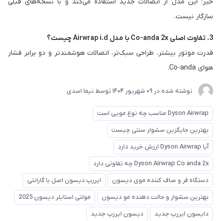
خیر؛ این مدل از اتصالات جدید استفاده می‌کند و با نسخه‌های قبلی
سازگار نیست.
3. تفاوت اصلی Co-anda 2x با مدل Airwrap i.d چیست؟
قدرت موتور بیشتر، طراحی سبک‌تر، اتصالات هوشمندتر و دو برابر فشار
هوای Co-anda.
نوشته شده در
09 شهریور 1404
توسط
نیما اسدی
Dyson Airwrap مناسب چه نوع مویی است
بهترین جایگزین سشوار سنتی چیست
آیا Dyson Airwrap ارزش خرید دارد
Dyson Airwrap Co anda 2x چه تفاوتی دارد
دستگاه فر و صاف کننده موی دیسون
ایررپ دیسون اصل با گارانتی
بهترین سشوار و حالت دهنده مو دیسون
مولتی استایلر دیسون 2025
دایسون ایررپ جدید
دیسون ایررپ جدید