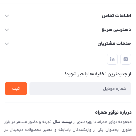
اطلاعات تماس
02122913967
دسترسی سریع
manager@noavarco.com
لیست محصولات
خدمات مشتریان
تهران، بلوار میرداماد، خیابان نساء، کوچه غفاری (زرنگار سابق)، پلاک
اخبار و مقالات
قوانین و مقررات
۲۳، طبقه سوم
حساب کاربری
حریم خصوصی
تماس با ما
از جدید‌ترین تخفیف‌ها با‌ خبر شوید!
شرایط گارانتی
ثبت شکایت
ثبت
درباره نوآور همراه
مجموعه نوآور همراه، با بهره‌مندی از
بیست سال
تجربه و حضور مستمر در بازار
فناوری، به‌عنوان یکی از واردکنندگان باسابقه و معتبر محصولات دیجیتال در