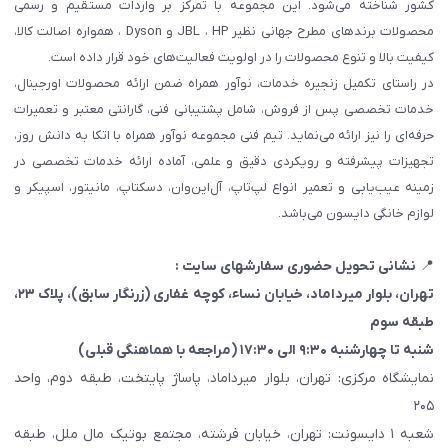
کشور شناخته می‌شود. این مجموعه با تمرکز بر واردات مستقیم و رسمی
محصولات برندهای مطرح جهانی نظیر JBL ، HP و Dyson ، همواره اصالت کالا،
کیفیت بالا و تنوع محصولات را در اولویت فعالیت‌های خود قرار داده است.
در راستای تکمیل زنجیره خدمات، نوآور همراه ضمن ارائه محصولات اورجینال،
خدمات تخصصی پس از فروش، شامل پشتیبانی فنی، گارانتی معتبر و تعمیرات
حرفه‌ای را نیز ارائه می‌نماید. تیم فنی مجموعه نوآور همراه با اتکا به دانش روز،
تجهیزات پیشرفته و رویکردی دقیق و علمی، آماده ارائه خدمات تخصصی در
زمینه عیب‌یابی و تعمیر انواع لپ‌تاپ، آل‌این‌وان، دسکتاپ، مانیتور، اسپیکر و
لوازم خانگی دایسون می‌باشد.
📍
نشانی تحویل حضوری سفارشهای سایت :
تهران، بلوار میرداماد، خیابان نساء، کوچه غفاری
(زرنگار سابق)
، پلاک ۲۳،
طبقه سوم
شنبه تا چهارشنبه ۹:۳۰ الی ۱۷:۳۰ (مراجعه با هماهنگی قبلی)
نمایشگاه مرکزی: تهران، بلوار میرداماد، پاساژ پایتخت، طبقه دوم، واحد
۲۰۵
شعبه ۱ دایسونت: تهران، خیابان فرشته، مجتمع بوتیک مال ملل، طبقه