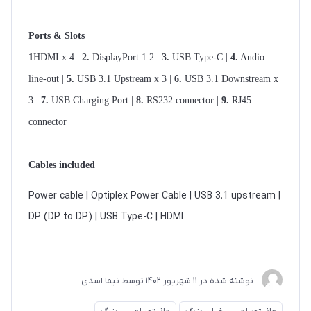
Ports & Slots
1
HDMI x 4 |
2.
DisplayPort 1.2 |
3.
USB Type-C |
4.
Audio
line-out |
5.
USB 3.1 Upstream x 3 |
6.
USB 3.1 Downstream x
3 |
7.
USB Charging Port |
8.
RS232 connector |
9.
RJ45
connector
Cables included
Power cable | Optiplex Power Cable | USB 3.1 upstream |
DP (DP to DP) | USB Type-C | HDMI
نوشته شده در
11 شهریور 1402
توسط
نیما اسدی