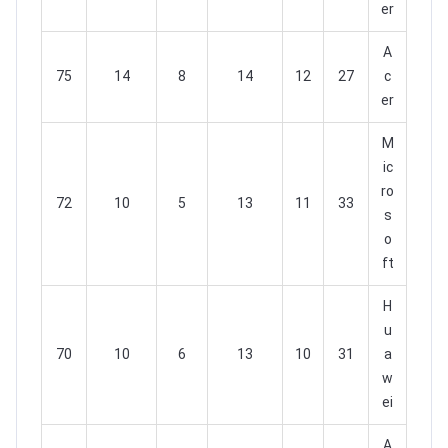
er
A
75
14
8
14
12
27
c
er
M
ic
ro
72
10
5
13
11
33
s
o
ft
H
u
70
10
6
13
10
31
a
w
ei
A