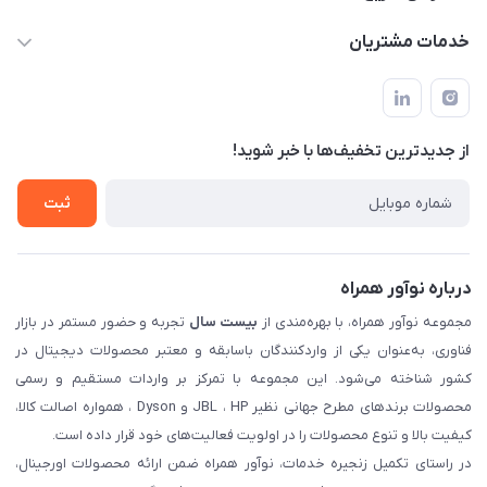
manager@noavarco.com
لیست محصولات
خدمات مشتریان
تهران، بلوار میرداماد، خیابان نساء، کوچه غفاری (زرنگار سابق)، پلاک
اخبار و مقالات
قوانین و مقررات
۲۳، طبقه سوم
حساب کاربری
حریم خصوصی
تماس با ما
از جدید‌ترین تخفیف‌ها با‌ خبر شوید!
شرایط گارانتی
ثبت شکایت
ثبت
درباره نوآور همراه
مجموعه نوآور همراه، با بهره‌مندی از
بیست سال
تجربه و حضور مستمر در بازار
فناوری، به‌عنوان یکی از واردکنندگان باسابقه و معتبر محصولات دیجیتال در
کشور شناخته می‌شود. این مجموعه با تمرکز بر واردات مستقیم و رسمی
محصولات برندهای مطرح جهانی نظیر JBL ، HP و Dyson ، همواره اصالت کالا،
کیفیت بالا و تنوع محصولات را در اولویت فعالیت‌های خود قرار داده است.
در راستای تکمیل زنجیره خدمات، نوآور همراه ضمن ارائه محصولات اورجینال،