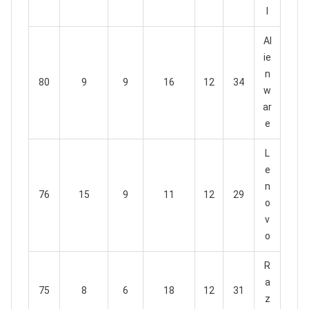
l
Al
ie
n
80
9
9
16
12
34
w
ar
e
L
e
n
76
15
9
11
12
29
o
v
o
R
a
75
8
6
18
12
31
z