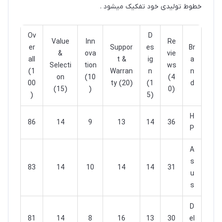
خطوط تولیدی خود تفکیک میشود .
Ov
D
Value
Inn
Re
er
Suppor
es
Br
&
ova
vie
all
t &
ig
a
Selecti
tion
ws
(1
Warran
n
n
on
(10
(4
00
ty (20)
(1
d
(15)
)
0)
)
5)
H
86
14
9
13
14
36
P
A
s
83
14
10
14
14
31
u
s
D
81
14
8
16
13
30
el