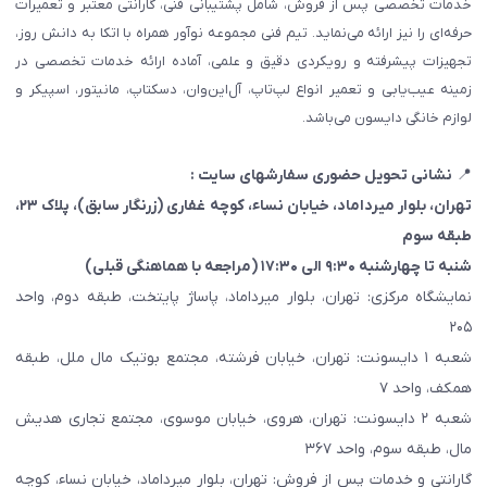
خدمات تخصصی پس از فروش، شامل پشتیبانی فنی، گارانتی معتبر و تعمیرات
حرفه‌ای را نیز ارائه می‌نماید. تیم فنی مجموعه نوآور همراه با اتکا به دانش روز،
تجهیزات پیشرفته و رویکردی دقیق و علمی، آماده ارائه خدمات تخصصی در
زمینه عیب‌یابی و تعمیر انواع لپ‌تاپ، آل‌این‌وان، دسکتاپ، مانیتور، اسپیکر و
لوازم خانگی دایسون می‌باشد.
📍
نشانی تحویل حضوری سفارشهای سایت :
تهران، بلوار میرداماد، خیابان نساء، کوچه غفاری
(زرنگار سابق)
، پلاک ۲۳،
طبقه سوم
شنبه تا چهارشنبه ۹:۳۰ الی ۱۷:۳۰ (مراجعه با هماهنگی قبلی)
نمایشگاه مرکزی: تهران، بلوار میرداماد، پاساژ پایتخت، طبقه دوم، واحد
۲۰۵
شعبه ۱ دایسونت: تهران، خیابان فرشته، مجتمع بوتیک مال ملل، طبقه
همکف، واحد ۷
شعبه ۲ دایسونت: تهران، هروی، خیابان موسوی، مجتمع تجاری هدیش
مال، طبقه سوم، واحد ۳۶۷
گارانتی و خدمات پس از فروش: تهران، بلوار میرداماد، خیابان نساء، کوچه