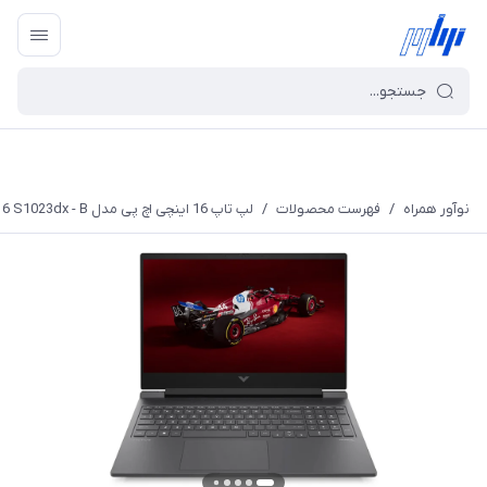
نوآور همراه
/
فهرست محصولات
/
لپ تاپ 16 اینچی اچ پی مدل VICTUS 16 S1023dx - B