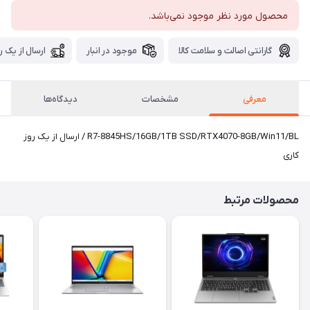
محصول مورد نظر موجود نمی‌باشد.
گارانتی اصالت و سلامت کالا
موجود در انبار
ارسال از یک ر
معرفی
مشخصات
دیدگاه‌ها
R7-8845HS/16GB/1TB SSD/RTX4070-8GB/Win11/BL / ارسال از یک روز
کاری
محصولات مرتبط