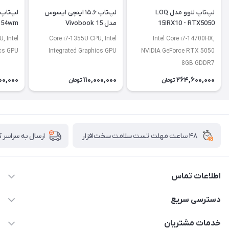
لپ‌تاپ لنوو مدل LOQ
لپ‌تاپ ۱۵.۶ اینچی ایسوس
15IRX10 - RTX5050
مدل Vivobook 15
154wm
X1504VA-NJ379
, Intel
Core i7-1355U CPU, Intel
Intel Core i7-14700HX,
ics GPU
Integrated Graphics GPU
NVIDIA GeForce RTX 5050
8GB GDDR7
00,000
110,000,000
264,600,000
تومان
تومان
۴۸ ساعت مهلت تست سلامت سخت‌افزار
ارسال به سراسر 
اطلاعات تماس
02122913967
دسترسی سریع
manager@noavarco.com
لیست محصولات
خدمات مشتریان