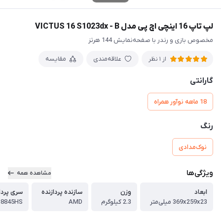
لپ تاپ 16 اینچی اچ پی مدل VICTUS 16 S1023dx - B
مخصوص بازی و رندر با صفحه‌‌نمایش 144 هرتز
علاقه‌مندی
مقایسه
از 1 نظر
گارانتی
18 ماهه نوآور همراه
رنگ
نوک‌مدادی
ویژگی‌ها
مشاهده همه
ابعاد
وزن
سازنده پردازنده
سری پردا
369x259x23 میلی‌متر
2.3 کیلوگرم
AMD
- 8845HS