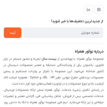
تهران، بلوار میرداماد، خیابان نساء، کوچه غفاری (زرنگار سابق)، پلاک
اخبار و مقالات
قوانین و مقررات
۲۳، طبقه سوم
حساب کاربری
حریم خصوصی
تماس با ما
از جدید‌ترین تخفیف‌ها با‌ خبر شوید!
شرایط گارانتی
ثبت شکایت
ثبت
درباره نوآور همراه
مجموعه نوآور همراه، با بهره‌مندی از
بیست سال
تجربه و حضور مستمر در بازار
فناوری، به‌عنوان یکی از واردکنندگان باسابقه و معتبر محصولات دیجیتال در
کشور شناخته می‌شود. این مجموعه با تمرکز بر واردات مستقیم و رسمی
محصولات برندهای مطرح جهانی نظیر JBL ، HP و Dyson ، همواره اصالت کالا،
کیفیت بالا و تنوع محصولات را در اولویت فعالیت‌های خود قرار داده است.
در راستای تکمیل زنجیره خدمات، نوآور همراه ضمن ارائه محصولات اورجینال،
خدمات تخصصی پس از فروش، شامل پشتیبانی فنی، گارانتی معتبر و تعمیرات
حرفه‌ای را نیز ارائه می‌نماید. تیم فنی مجموعه نوآور همراه با اتکا به دانش روز،