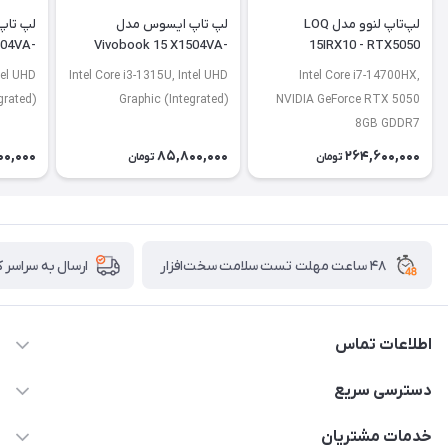
لپ‌تاپ لنوو مدل LOQ
لپ تاپ ایسوس مدل
لپ تاپ
504VA-
Vivobook 15 X1504VA-
15IRX10 - RTX5050
J2920
BQ4675
tel UHD
Intel Core i3-1315U, Intel UHD
Intel Core i7-14700HX,
grated)
Graphic (Integrated)
NVIDIA GeForce RTX 5050
8GB GDDR7
00,000
85,800,000
264,600,000
تومان
تومان
۴۸ ساعت مهلت تست سلامت سخت‌افزار
ارسال به سراسر 
اطلاعات تماس
02122913967
دسترسی سریع
manager@noavarco.com
لیست محصولات
خدمات مشتریان