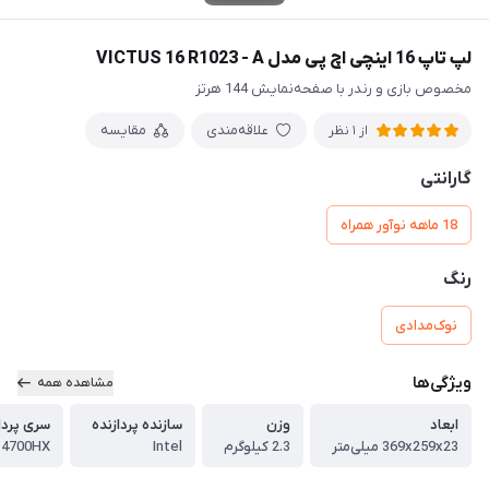
لپ تاپ 16 اینچی اچ پی مدل VICTUS 16 R1023 - A
مخصوص بازی و رندر با صفحه‌‌نمایش 144 هرتز
علاقه‌مندی
مقایسه
از 1 نظر
گارانتی
18 ماهه نوآور همراه
رنگ
نوک‌مدادی
ویژگی‌ها
مشاهده همه
ابعاد
وزن
سازنده پردازنده
سری پردا
369x259x23 میلی‌متر
2.3 کیلوگرم
Intel
 14700HX