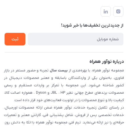
تهران، بلوار میرداماد، خیابان نساء، کوچه غفاری (زرنگار سابق)، پلاک
اخبار و مقالات
قوانین و مقررات
۲۳، طبقه سوم
حساب کاربری
حریم خصوصی
تماس با ما
از جدید‌ترین تخفیف‌ها با‌ خبر شوید!
شرایط گارانتی
ثبت شکایت
ثبت
درباره نوآور همراه
مجموعه نوآور همراه، با بهره‌مندی از
بیست سال
تجربه و حضور مستمر در بازار
فناوری، به‌عنوان یکی از واردکنندگان باسابقه و معتبر محصولات دیجیتال در
کشور شناخته می‌شود. این مجموعه با تمرکز بر واردات مستقیم و رسمی
محصولات برندهای مطرح جهانی نظیر JBL ، HP و Dyson ، همواره اصالت کالا،
کیفیت بالا و تنوع محصولات را در اولویت فعالیت‌های خود قرار داده است.
در راستای تکمیل زنجیره خدمات، نوآور همراه ضمن ارائه محصولات اورجینال،
خدمات تخصصی پس از فروش، شامل پشتیبانی فنی، گارانتی معتبر و تعمیرات
حرفه‌ای را نیز ارائه می‌نماید. تیم فنی مجموعه نوآور همراه با اتکا به دانش روز،