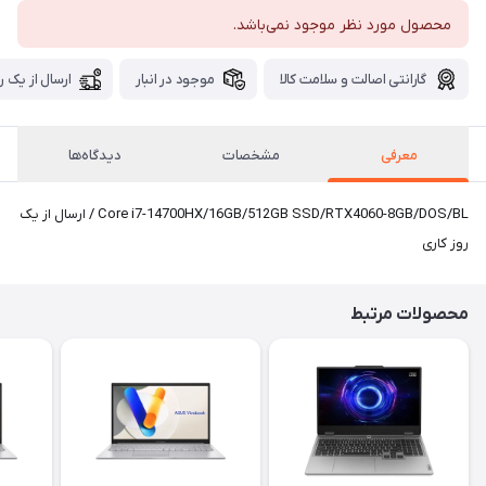
محصول مورد نظر موجود نمی‌باشد.
گارانتی اصالت و سلامت کالا
موجود در انبار
ارسال از یک ر
معرفی
مشخصات
دیدگاه‌ها
Core i7-14700HX/16GB/512GB SSD/RTX4060-8GB/DOS/BL / ارسال از یک
روز کاری
محصولات مرتبط