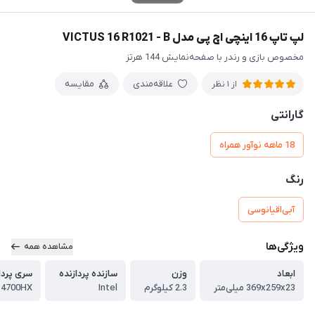
لپ تاپ 16 اینچی اچ پی مدل VICTUS 16 R1021 - B
مخصوص بازی و رندر با صفحه‌‌نمایش 144 هرتز
علاقه‌مندی
مقایسه
از 1 نظر
گارانتی
18 ماهه نوآور همراه
رنگ
آبی‌اقیانوسی
ویژگی‌ها
مشاهده همه
ابعاد
وزن
سازنده پردازنده
سری پردا
369x259x23 میلی‌متر
2.3 کیلوگرم
Intel
 14700HX