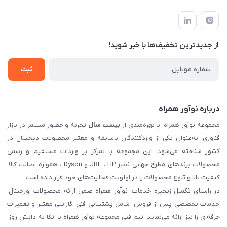
تهران، بلوار میرداماد، خیابان نساء، کوچه غفاری (زرنگار سابق)، پلاک
اخبار و مقالات
قوانین و مقررات
۲۳، طبقه سوم
حساب کاربری
حریم خصوصی
تماس با ما
از جدید‌ترین تخفیف‌ها با‌ خبر شوید!
شرایط گارانتی
ثبت شکایت
ثبت
درباره نوآور همراه
مجموعه نوآور همراه، با بهره‌مندی از
بیست سال
تجربه و حضور مستمر در بازار
فناوری، به‌عنوان یکی از واردکنندگان باسابقه و معتبر محصولات دیجیتال در
کشور شناخته می‌شود. این مجموعه با تمرکز بر واردات مستقیم و رسمی
محصولات برندهای مطرح جهانی نظیر JBL ، HP و Dyson ، همواره اصالت کالا،
کیفیت بالا و تنوع محصولات را در اولویت فعالیت‌های خود قرار داده است.
در راستای تکمیل زنجیره خدمات، نوآور همراه ضمن ارائه محصولات اورجینال،
خدمات تخصصی پس از فروش، شامل پشتیبانی فنی، گارانتی معتبر و تعمیرات
حرفه‌ای را نیز ارائه می‌نماید. تیم فنی مجموعه نوآور همراه با اتکا به دانش روز،