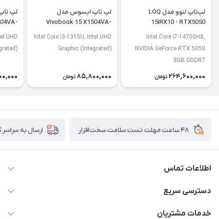
لپ‌تاپ لنوو مدل LOQ
لپ تاپ ایسوس مدل
لپ تاپ
504VA-
Vivobook 15 X1504VA-
15IRX10 - RTX5050
J2920
BQ4675
tel UHD
Intel Core i3-1315U, Intel UHD
Intel Core i7-14700HX,
grated)
Graphic (Integrated)
NVIDIA GeForce RTX 5050
8GB GDDR7
00,000
85,800,000
264,600,000
تومان
تومان
۴۸ ساعت مهلت تست سلامت سخت‌افزار
ارسال به سراسر 
اطلاعات تماس
02122913967
دسترسی سریع
manager@noavarco.com
لیست محصولات
خدمات مشتریان