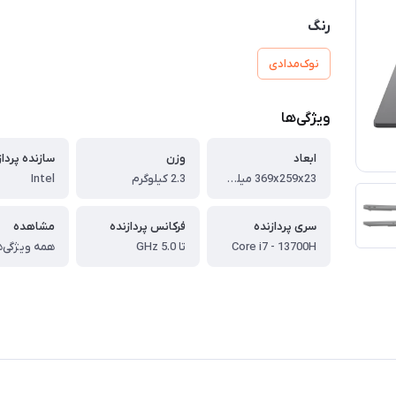
رنگ
نوک‌مدادی
ویژگی‌ها
ابعاد
وزن
سازنده پرداز
369x259x23 میلی‌متر
2.3 کیلوگرم
Intel
سری پردازنده
فرکانس پردازنده
مشاهده
Core i7 - 13700H
تا 5.0 GHz
همه ویژگی‌ه