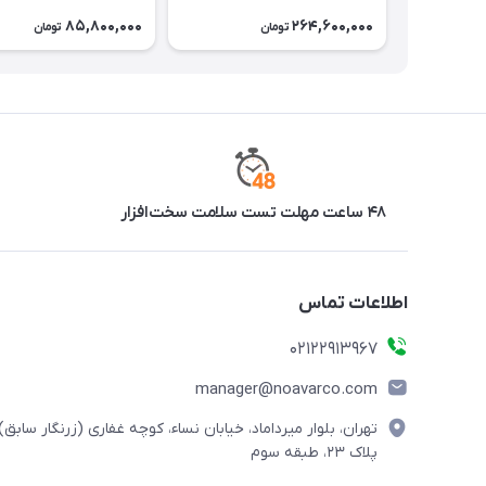
85,800,000
264,600,000
تومان
تومان
۴۸ ساعت مهلت تست سلامت سخت‌افزار
اطلاعات تماس
02122913967
manager@noavarco.com
تهران، بلوار میرداماد، خیابان نساء، کوچه غفاری (زرنگار سابق)،
پلاک ۲۳، طبقه سوم