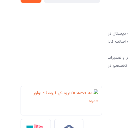
 دیجیتال در
و رسمی محصولات برندهای مطرح جهانی نظیر JBL ، HP و Dyson ، همواره اصالت کالا،
 و تعمیرات
ات تخصصی در