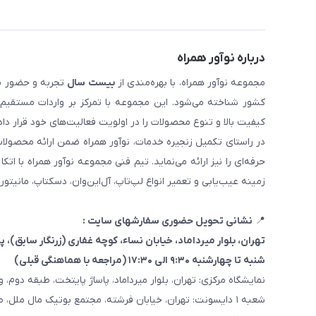
درباره نوآور همراه
مجموعه نوآور همراه، با بهره‌مندی از
بیست سال
تجربه و حضور مست
کیفیت بالا و تنوع محصولات را در اولویت فعالیت‌های خود قرار دا
در راستای تکمیل زنجیره خدمات، نوآور همراه ضمن ارائه محصولا
حرفه‌ای را نیز ارائه می‌نماید. تیم فنی مجموعه نوآور همراه با 
زمینه عیب‌یابی و تعمیر انواع لپ‌تاپ، آل‌این‌وان، دسکتاپ، مانیتور
📍
نشانی تحویل حضوری سفارشهای سایت :
تهران، بلوار میرداماد، خیابان نساء، کوچه غفاری
(زرنگار سابق)
، پلاک ۳
شنبه تا چهارشنبه ۹:۳۰ الی ۱۷:۳۰ (مراجعه با هماهنگی قبلی)
نمایشگاه مرکزی: تهران، بلوار میرداماد، پاساژ پایتخت، طبقه دوم، واحد
شعبه ۱ دایسونت: تهران، خیابان فرشته، مجتمع بوتیک مال ملل، طبقه همکف، واحد ۷