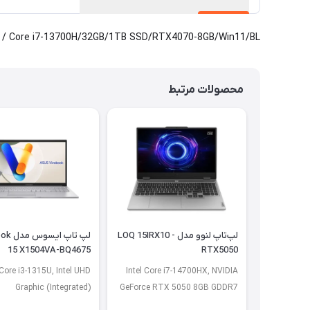
Core i7-13700H/32GB/1TB SSD/RTX4070-8GB/Win11/BL / ارسال از یک روز کاری با قابلیت خرید اقساطی
محصولات مرتبط
لپ‌تاپ لنوو مدل LOQ 15IRX10 -
لپ تاپ ا
15 X1504VA-BQ4675
RTX5050
 Core i3-1315U, Intel UHD
Intel Core i7-14700HX, NVIDIA
Graphic (Integrated)
GeForce RTX 5050 8GB GDDR7