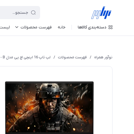
دسته‌بندی کالاها
خانه
فهرست محصولات
لیست 
نوآور همراه
/
فهرست محصولات
/
لپ تاپ 16 اینچی اچ پی مدل VICTUS 16 R0085cl - B