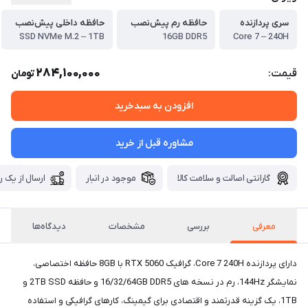
سری پردازنده
حافظه رم پیش‌نصب
حافظه داخلی پیش‌نصب
SSD NVMe M.2 – 1TB
16GB DDR5
Core 7 – 240H
284,100,000
قیمت:
تومان
افزودن به سبدخرید
مشاوره قبل از خرید
گارانتی اصالت و سلامت کالا
موجود در انبار
ارسال از یک ر
معرفی
بررسی
مشخصات
دیدگاه‌ها
دارای پردازنده Core 7 240H، گرافیک RTX 5060 با 8GB حافظه اختصاصی،
نمایشگر 144Hz، رم در نسخه های 16/32/64GB DDR5 و حافظه 2TB SSD و
1TB، یک گزینه قدرتمند و اقتصادی برای گیمینگ، کارهای گرافیکی و استفاده