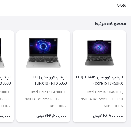
روزمره.
محصولات مرتبط
لپ‌تاپ لنوو مدل LOQ 15IAX9
لپ‌تاپ لنوو مدل LOQ
TX5060
15IRX10 - RTX5050
- Core i5 13450HX
4700HX,
Intel Core i7-14700HX,
Intel Core i5-13450HX,
X 5060
NVIDIA GeForce RTX 5050
NVIDIA GeForce RTX 3050
GDDR7
8GB GDDR7
6GB GDDR6
00,000
264,600,000
168,700,000
تومان
تومان