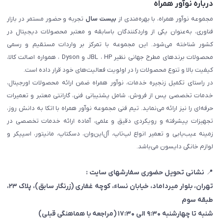
درباره نوآور همراه
مجموعه نوآور همراه، با بهره‌مندی از
بیست سال
تجربه و حضور مستمر در بازار
فناوری، به‌عنوان یکی از واردکنندگان باسابقه و معتبر محصولات دیجیتال در
کشور شناخته می‌شود. این مجموعه با تمرکز بر واردات مستقیم و رسمی
محصولات برندهای مطرح جهانی نظیر JBL ، HP و Dyson ، همواره اصالت کالا،
کیفیت بالا و تنوع محصولات را در اولویت فعالیت‌های خود قرار داده است.
در راستای تکمیل زنجیره خدمات، نوآور همراه ضمن ارائه محصولات اورجینال،
خدمات تخصصی پس از فروش، شامل پشتیبانی فنی، گارانتی معتبر و تعمیرات
حرفه‌ای را نیز ارائه می‌نماید. تیم فنی مجموعه نوآور همراه با اتکا به دانش روز،
تجهیزات پیشرفته و رویکردی دقیق و علمی، آماده ارائه خدمات تخصصی در
زمینه عیب‌یابی و تعمیر انواع لپ‌تاپ، آل‌این‌وان، دسکتاپ، مانیتور، اسپیکر و
لوازم خانگی دایسون می‌باشد.
📍
نشانی تحویل حضوری سفارشهای سایت :
تهران، بلوار میرداماد، خیابان نساء، کوچه غفاری
(زرنگار سابق)
، پلاک ۲۳،
طبقه سوم
شنبه تا چهارشنبه ۹:۳۰ الی ۱۷:۳۰ (مراجعه با هماهنگی قبلی)