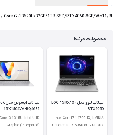
Core i7-13620H/32GB/1TB SSD/RTX4060-8GB/Win11/BL / ارسال از یک روز کاری
محصولات مرتبط
لپ‌تاپ لنوو مدل LOQ 15IRX10 -
لپ تاپ ا
15 X1504VA-BQ4675
RTX5050
 Core i3-1315U, Intel UHD
Intel Core i7-14700HX, NVIDIA
Graphic (Integrated)
GeForce RTX 5050 8GB GDDR7