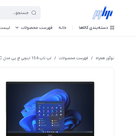
دسته‌بندی کالاها
خانه
فهرست محصولات
لیست 
نوآور همراه
/
فهرست محصولات
/
لپ تاپ 15.6 اینچی اچ پی مدل VICTUS 15 FA1657nr - C