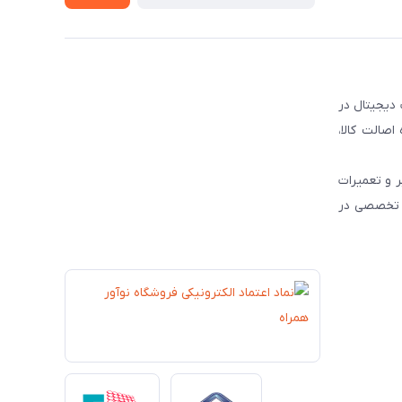
 دیجیتال در
و رسمی محصولات برندهای مطرح جهانی نظیر JBL ، HP و Dyson ، همواره اصالت کالا،
 و تعمیرات
ات تخصصی در