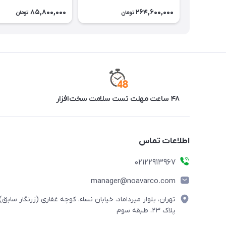
85,800,000
264,600,000
تومان
تومان
۴۸ ساعت مهلت تست سلامت سخت‌افزار
اطلاعات تماس
02122913967
manager@noavarco.com
تهران، بلوار میرداماد، خیابان نساء، کوچه غفاری (زرنگار سابق)،
پلاک ۲۳، طبقه سوم