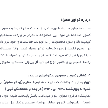
درباره نوآور همراه
مجموعه نوآور همراه، با بهره‌مندی از
بیست سال
تجربه و حضور مست
کیفیت بالا و تنوع محصولات را در اولویت فعالیت‌های خود قرار دا
در راستای تکمیل زنجیره خدمات، نوآور همراه ضمن ارائه محصولا
حرفه‌ای را نیز ارائه می‌نماید. تیم فنی مجموعه نوآور همراه با 
زمینه عیب‌یابی و تعمیر انواع لپ‌تاپ، آل‌این‌وان، دسکتاپ، مانیتور
📍
نشانی تحویل حضوری سفارشهای سایت :
تهران، بلوار میرداماد، خیابان نساء، کوچه غفاری
(زرنگار سابق)
، پلاک ۳
شنبه تا چهارشنبه ۹:۳۰ الی ۱۷:۳۰ (مراجعه با هماهنگی قبلی)
نمایشگاه مرکزی: تهران، بلوار میرداماد، پاساژ پایتخت، طبقه دوم، واحد
شعبه ۱ دایسونت: تهران، خیابان فرشته، مجتمع بوتیک مال ملل، طبقه همکف، واحد ۷