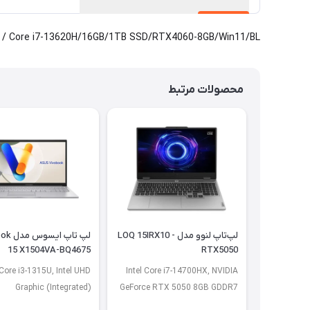
Core i7-13620H/16GB/1TB SSD/RTX4060-8GB/Win11/BL / ارسال از یک روز کاری
محصولات مرتبط
لپ‌تاپ لنوو مدل LOQ 15IRX10 -
لپ تاپ ا
15 X1504VA-BQ4675
RTX5050
 Core i3-1315U, Intel UHD
Intel Core i7-14700HX, NVIDIA
Graphic (Integrated)
GeForce RTX 5050 8GB GDDR7