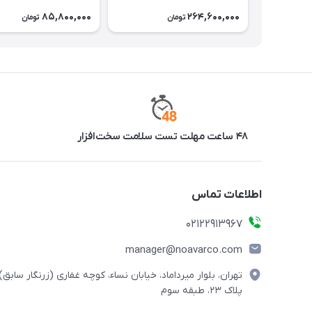
85,800,000
264,600,000
تومان
تومان
۴۸ ساعت مهلت تست سلامت سخت‌افزار
اطلاعات تماس
02122913967
manager@noavarco.com
تهران، بلوار میرداماد، خیابان نساء، کوچه غفاری (زرنگار سابق)،
پلاک ۲۳، طبقه سوم