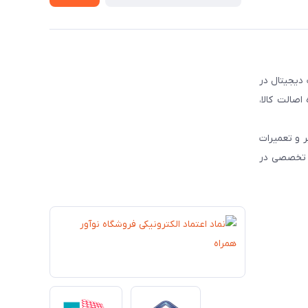
 دیجیتال در
و رسمی محصولات برندهای مطرح جهانی نظیر JBL ، HP و Dyson ، همواره اصالت کالا،
 و تعمیرات
ات تخصصی در