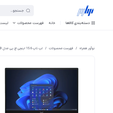
دسته‌بندی کالاها
خانه
فهرست محصولات
لیست 
نوآور همراه
/
فهرست محصولات
/
لپ تاپ 15.6 اینچی اچ پی مدل VICTUS 15 FA1657nr - B