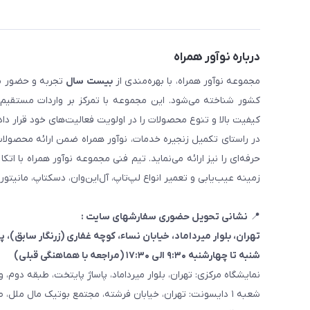
درباره نوآور همراه
مجموعه نوآور همراه، با بهره‌مندی از
بیست سال
تجربه و حضور مست
کیفیت بالا و تنوع محصولات را در اولویت فعالیت‌های خود قرار دا
در راستای تکمیل زنجیره خدمات، نوآور همراه ضمن ارائه محصولا
حرفه‌ای را نیز ارائه می‌نماید. تیم فنی مجموعه نوآور همراه با 
زمینه عیب‌یابی و تعمیر انواع لپ‌تاپ، آل‌این‌وان، دسکتاپ، مانیتور
📍
نشانی تحویل حضوری سفارشهای سایت :
تهران، بلوار میرداماد، خیابان نساء، کوچه غفاری
(زرنگار سابق)
، پلاک ۳
شنبه تا چهارشنبه ۹:۳۰ الی ۱۷:۳۰ (مراجعه با هماهنگی قبلی)
نمایشگاه مرکزی: تهران، بلوار میرداماد، پاساژ پایتخت، طبقه دوم، واحد
شعبه ۱ دایسونت: تهران، خیابان فرشته، مجتمع بوتیک مال ملل، طبقه همکف، واحد ۷