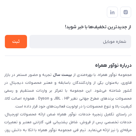
تهران، بلوار میرداماد، خیابان نساء، کوچه غفاری (زرنگار سابق)، پلاک
اخبار و مقالات
قوانین و مقررات
۲۳، طبقه سوم
حساب کاربری
حریم خصوصی
تماس با ما
از جدید‌ترین تخفیف‌ها با‌ خبر شوید!
شرایط گارانتی
ثبت شکایت
ثبت
درباره نوآور همراه
مجموعه نوآور همراه، با بهره‌مندی از
بیست سال
تجربه و حضور مستمر در بازار
فناوری، به‌عنوان یکی از واردکنندگان باسابقه و معتبر محصولات دیجیتال در
کشور شناخته می‌شود. این مجموعه با تمرکز بر واردات مستقیم و رسمی
محصولات برندهای مطرح جهانی نظیر JBL ، HP و Dyson ، همواره اصالت کالا،
کیفیت بالا و تنوع محصولات را در اولویت فعالیت‌های خود قرار داده است.
در راستای تکمیل زنجیره خدمات، نوآور همراه ضمن ارائه محصولات اورجینال،
خدمات تخصصی پس از فروش، شامل پشتیبانی فنی، گارانتی معتبر و تعمیرات
حرفه‌ای را نیز ارائه می‌نماید. تیم فنی مجموعه نوآور همراه با اتکا به دانش روز،