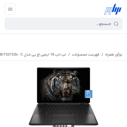
نوآور همراه
/
فهرست محصولات
/
لپ تاپ 16 اینچی اچ پی مدل Spectre x360 16t F2013dx - C