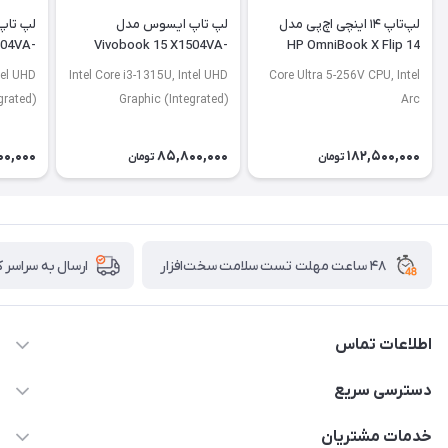
لپ‌تاپ ۱۴ اینچی اچ‌پی مدل
لپ تاپ ایسوس مدل
لپ تاپ
504VA-
Vivobook 15 X1504VA-
HP OmniBook X Flip 14
J2920
BQ4675
FM0013dx
tel UHD
Intel Core i3-1315U, Intel UHD
Core Ultra 5-256V CPU, Intel
grated)
Graphic (Integrated)
Arc
00,000
85,800,000
182,500,000
تومان
تومان
۴۸ ساعت مهلت تست سلامت سخت‌افزار
ارسال به سراسر 
اطلاعات تماس
02122913967
دسترسی سریع
manager@noavarco.com
لیست محصولات
خدمات مشتریان