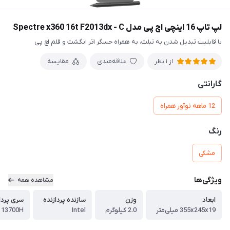
لپ تاپ 16 اینچی اچ پی مدل Spectre x360 16t F2013dx - C
با قابلیت تبدیل شدن به تبلت، به همراه حسگر اثر انگشت و قلم اچ پی
علاقه‌مندی
مقایسه
از 1 نظر
گارانتی
12 ماهه نوآور همراه
رنگ
مشکی
ویژگی‌ها
مشاهده همه
ابعاد
وزن
سازنده پردازنده
سری پردا
355x245x19 میلی‌متر
2.0 کیلوگرم
Intel
- 13700H