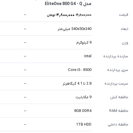
مدل EliteOne 800 G4 - Q
قیمت
4,800,000
–
4,800,000
تومان
ابعاد
540x50x340 میلی‌متر
–
وزن
9 کیلوگرم
–
سازنده پردازنده
Intel
–
سری پردازنده
Core i5 - 8500
–
سرعت پردازنده
2.8 تا 4.1 گیگاهرتز
–
حافظه کش
9 مگابایت
–
حافظه RAM
8GB DDR4
–
حافظه داخلی
1TB HDD
–