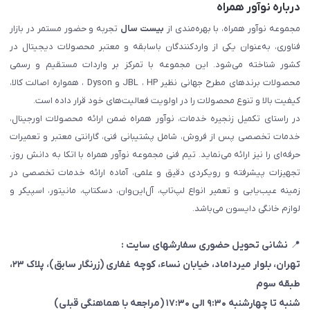
درباره نوآور همراه
مجموعه نوآور همراه، با بهره‌مندی از
بیست سال
تجربه و حضور مستمر در بازار
فناوری، به‌عنوان یکی از واردکنندگان باسابقه و معتبر محصولات دیجیتال در
کشور شناخته می‌شود. این مجموعه با تمرکز بر واردات مستقیم و رسمی
محصولات برندهای مطرح جهانی نظیر JBL ، HP و Dyson ، همواره اصالت کالا،
کیفیت بالا و تنوع محصولات را در اولویت فعالیت‌های خود قرار داده است.
در راستای تکمیل زنجیره خدمات، نوآور همراه ضمن ارائه محصولات اورجینال،
خدمات تخصصی پس از فروش، شامل پشتیبانی فنی، گارانتی معتبر و تعمیرات
حرفه‌ای را نیز ارائه می‌نماید. تیم فنی مجموعه نوآور همراه با اتکا به دانش روز،
تجهیزات پیشرفته و رویکردی دقیق و علمی، آماده ارائه خدمات تخصصی در
زمینه عیب‌یابی و تعمیر انواع لپ‌تاپ، آل‌این‌وان، دسکتاپ، مانیتور، اسپیکر و
لوازم خانگی دایسون می‌باشد.
📍
نشانی تحویل حضوری سفارشهای سایت :
تهران، بلوار میرداماد، خیابان نساء، کوچه غفاری
(زرنگار سابق)
، پلاک ۲۳،
طبقه سوم
شنبه تا چهارشنبه ۹:۳۰ الی ۱۷:۳۰ (مراجعه با هماهنگی قبلی)