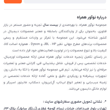
درباره نوآور همراه
مجموعه نوآور همراه، با بهره‌مندی از
بیست سال
تجربه و حضور مستمر در بازار
فناوری، به‌عنوان یکی از واردکنندگان باسابقه و معتبر محصولات دیجیتال در
کشور شناخته می‌شود. این مجموعه با تمرکز بر واردات مستقیم و رسمی
محصولات برندهای مطرح جهانی نظیر JBL ، HP و Dyson ، همواره اصالت کالا،
کیفیت بالا و تنوع محصولات را در اولویت فعالیت‌های خود قرار داده است.
در راستای تکمیل زنجیره خدمات، نوآور همراه ضمن ارائه محصولات اورجینال،
خدمات تخصصی پس از فروش، شامل پشتیبانی فنی، گارانتی معتبر و تعمیرات
حرفه‌ای را نیز ارائه می‌نماید. تیم فنی مجموعه نوآور همراه با اتکا به دانش روز،
تجهیزات پیشرفته و رویکردی دقیق و علمی، آماده ارائه خدمات تخصصی در
زمینه عیب‌یابی و تعمیر انواع لپ‌تاپ، آل‌این‌وان، دسکتاپ، مانیتور، اسپیکر و
لوازم خانگی دایسون می‌باشد.
📍
نشانی تحویل حضوری سفارشهای سایت :
تهران، بلوار میرداماد، خیابان نساء، کوچه غفاری
(زرنگار سابق)
، پلاک ۲۳،