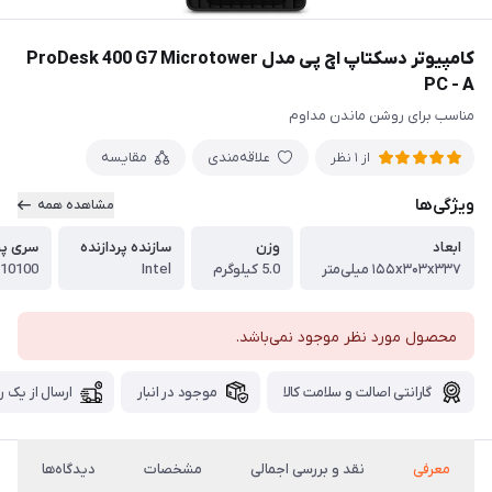
کامپیوتر دسکتاپ اچ پی مدل ProDesk 400 G7 Microtower
PC - A
مناسب برای روشن ماندن مداوم
علاقه‌مندی
مقایسه
از 1 نظر
ویژگی‌ها
مشاهده همه
ابعاد
وزن
سازنده پردازنده
سری پر
۱۵۵x۳۰۳x۳۳۷ میلی‌متر
5.0 کیلو‌گرم
Intel
- 10100
محصول مورد نظر موجود نمی‌باشد.
گارانتی اصالت و سلامت کالا
موجود در انبار
ارسال از یک ر
معرفی
نقد و بررسی اجمالی
مشخصات
دیدگاه‌ها