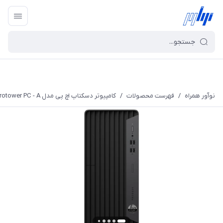
نوآور همراه
/
فهرست محصولات
/
کامپیوتر دسکتاپ اچ پی مدل ProDesk 400 G7 Microtower PC - A