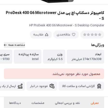
کامپیوتر دسکتاپ اچ پی مدل ProDesk 400 G6 Microtower
- S
HP ProDesk 400 G6 Microtower - S Desktop Computer
علاقه‌مندی
مقایسه
ویژگی‌ها
مشاهده همه
ابعاد
وزن
سازنده پردازنده
سری پرد
274x170x338 میلی‌متر
5.5 کیلو‌گرم
Intel
 - 9700
محصول مورد نظر موجود نمی‌باشد.
گارانتی اصالت و سلامت کالا
موجود در انبار
ارسال از یک ر
معرفی
نقد و بررسی اجمالی
مشخصات
دیدگاه‌ها