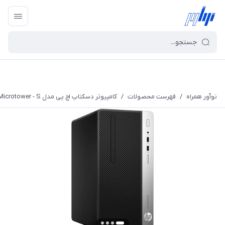
نوآور همراه
/
فهرست محصولات
/
کامپیوتر دسکتاپ اچ پی مدل ProDesk 400 G6 Microtower - S