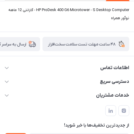
HP ProDesk 400 G6 Microtower - S Desktop Computer - گارانتی 12 ماهه
نوآور همراه
۴۸ ساعت مهلت تست سلامت سخت‌افزار
ارسال به سراسر 
اطلاعات تماس
02122913967
دسترسی سریع
manager@noavarco.com
لیست محصولات
خدمات مشتریان
تهران، بلوار میرداماد، خیابان نساء، کوچه غفاری (زرنگار سابق)، پلاک
اخبار و مقالات
قوانین و مقررات
۲۳، طبقه سوم
حساب کاربری
حریم خصوصی
تماس با ما
از جدید‌ترین تخفیف‌ها با‌ خبر شوید!
شرایط گارانتی