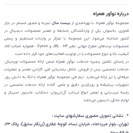
درباره نوآور همراه
مجموعه نوآور همراه، با بهره‌مندی از
بیست سال
تجربه و حضور مستمر در بازار
فناوری، به‌عنوان یکی از واردکنندگان باسابقه و معتبر محصولات دیجیتال در
کشور شناخته می‌شود. این مجموعه با تمرکز بر واردات مستقیم و رسمی
محصولات برندهای مطرح جهانی نظیر JBL ، HP و Dyson ، همواره اصالت کالا،
کیفیت بالا و تنوع محصولات را در اولویت فعالیت‌های خود قرار داده است.
در راستای تکمیل زنجیره خدمات، نوآور همراه ضمن ارائه محصولات اورجینال،
خدمات تخصصی پس از فروش، شامل پشتیبانی فنی، گارانتی معتبر و تعمیرات
حرفه‌ای را نیز ارائه می‌نماید. تیم فنی مجموعه نوآور همراه با اتکا به دانش روز،
تجهیزات پیشرفته و رویکردی دقیق و علمی، آماده ارائه خدمات تخصصی در
زمینه عیب‌یابی و تعمیر انواع لپ‌تاپ، آل‌این‌وان، دسکتاپ، مانیتور، اسپیکر و
لوازم خانگی دایسون می‌باشد.
📍
نشانی تحویل حضوری سفارشهای سایت :
تهران، بلوار میرداماد، خیابان نساء، کوچه غفاری
(زرنگار سابق)
، پلاک ۲۳،
طبقه سوم