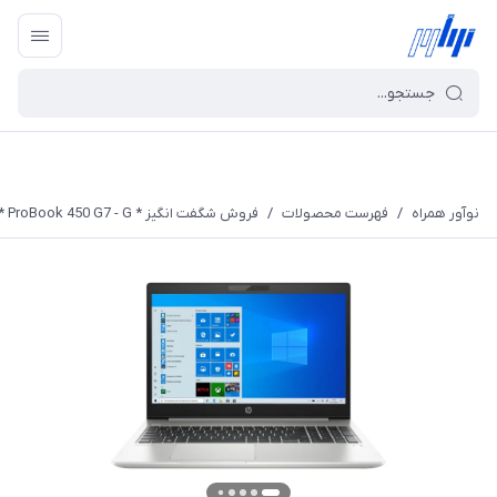
نوآور همراه
/
فهرست محصولات
/
فروش شگفت انگیز * ProBook 450 G7 - G *