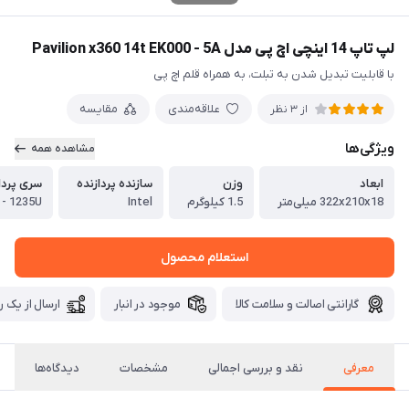
لپ تاپ 14 اینچی اچ پی مدل Pavilion x360 14t EK000 - 5A
با قابلیت تبدیل شدن به تبلت، به همراه قلم اچ پی
علاقه‌مندی
مقایسه
از 3 نظر
ویژگی‌ها
مشاهده همه
ابعاد
وزن
سازنده پردازنده
سری پردا
322x210x18 میلی‌متر
1.5 کیلوگرم
Intel
 - 1235U
استعلام محصول
گارانتی اصالت و سلامت کالا
موجود در انبار
ارسال از یک ر
معرفی
نقد و بررسی اجمالی
مشخصات
دیدگاه‌ها