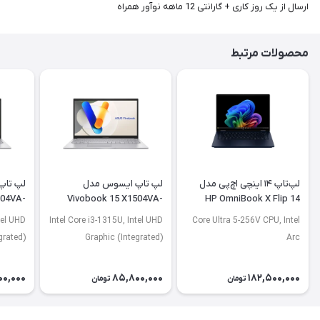
ارسال از یک روز کاری + گارانتی 12 ماهه نوآور همراه
محصولات مرتبط
لپ‌تاپ ۱۴ اینچی اچ‌پی مدل
لپ تاپ ایسوس مدل
لپ تاپ
504VA-
Vivobook 15 X1504VA-
HP OmniBook X Flip 14
J2920
BQ4675
FM0013dx
tel UHD
Intel Core i3-1315U, Intel UHD
Core Ultra 5-256V CPU, Intel
grated)
Graphic (Integrated)
Arc
00,000
85,800,000
182,500,000
تومان
تومان