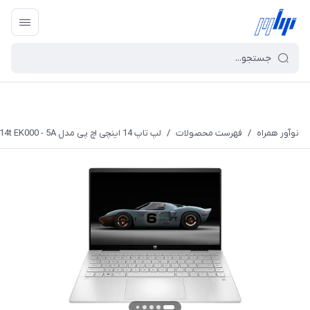
نوآور همراه
/
فهرست محصولات
/
لپ تاپ 14 اینچی اچ پی مدل Pavilion x360 14t EK000 - 5A