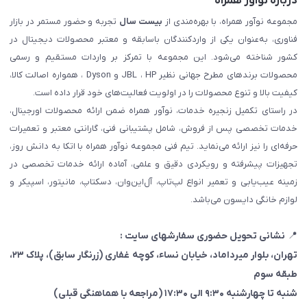
درباره نوآور همراه
مجموعه نوآور همراه، با بهره‌مندی از
بیست سال
تجربه و حضور مستمر در بازار
فناوری، به‌عنوان یکی از واردکنندگان باسابقه و معتبر محصولات دیجیتال در
کشور شناخته می‌شود. این مجموعه با تمرکز بر واردات مستقیم و رسمی
محصولات برندهای مطرح جهانی نظیر JBL ، HP و Dyson ، همواره اصالت کالا،
کیفیت بالا و تنوع محصولات را در اولویت فعالیت‌های خود قرار داده است.
در راستای تکمیل زنجیره خدمات، نوآور همراه ضمن ارائه محصولات اورجینال،
خدمات تخصصی پس از فروش، شامل پشتیبانی فنی، گارانتی معتبر و تعمیرات
حرفه‌ای را نیز ارائه می‌نماید. تیم فنی مجموعه نوآور همراه با اتکا به دانش روز،
تجهیزات پیشرفته و رویکردی دقیق و علمی، آماده ارائه خدمات تخصصی در
زمینه عیب‌یابی و تعمیر انواع لپ‌تاپ، آل‌این‌وان، دسکتاپ، مانیتور، اسپیکر و
لوازم خانگی دایسون می‌باشد.
📍
نشانی تحویل حضوری سفارشهای سایت :
تهران، بلوار میرداماد، خیابان نساء، کوچه غفاری
(زرنگار سابق)
، پلاک ۲۳،
طبقه سوم
شنبه تا چهارشنبه ۹:۳۰ الی ۱۷:۳۰ (مراجعه با هماهنگی قبلی)