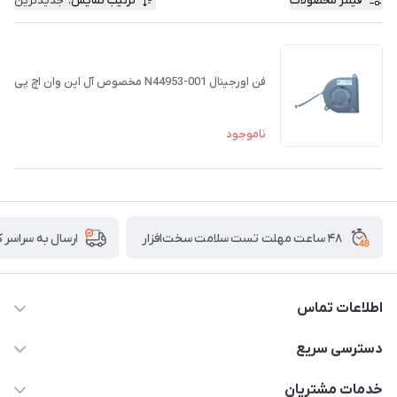
فیلتر محصولات
ترتیب نمایش
:
جدیدترین
فن اورجینال N44953-001 مخصوص آل این وان اچ پی
ناموجود
۴۸ ساعت مهلت تست سلامت سخت‌افزار
ارسال به سراسر 
اطلاعات تماس
02122913967
دسترسی سریع
manager@noavarco.com
لیست محصولات
خدمات مشتریان