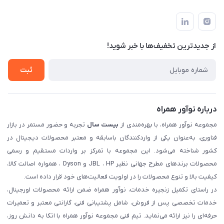
تهران، بلوار میرداماد، خیابان نساء، کوچه غفاری (زرنگار سابق)، پلاک
اخبار و مقالات
قوانین و مقررات
۲۳، طبقه سوم
حساب کاربری
حریم خصوصی
تماس با ما
از جدید‌ترین تخفیف‌ها با‌ خبر شوید!
شرایط گارانتی
ثبت شکایت
ثبت
درباره نوآور همراه
مجموعه نوآور همراه، با بهره‌مندی از
بیست سال
تجربه و حضور مستمر در بازار
فناوری، به‌عنوان یکی از واردکنندگان باسابقه و معتبر محصولات دیجیتال در
کشور شناخته می‌شود. این مجموعه با تمرکز بر واردات مستقیم و رسمی
محصولات برندهای مطرح جهانی نظیر JBL ، HP و Dyson ، همواره اصالت کالا،
کیفیت بالا و تنوع محصولات را در اولویت فعالیت‌های خود قرار داده است.
در راستای تکمیل زنجیره خدمات، نوآور همراه ضمن ارائه محصولات اورجینال،
خدمات تخصصی پس از فروش، شامل پشتیبانی فنی، گارانتی معتبر و تعمیرات
حرفه‌ای را نیز ارائه می‌نماید. تیم فنی مجموعه نوآور همراه با اتکا به دانش روز،