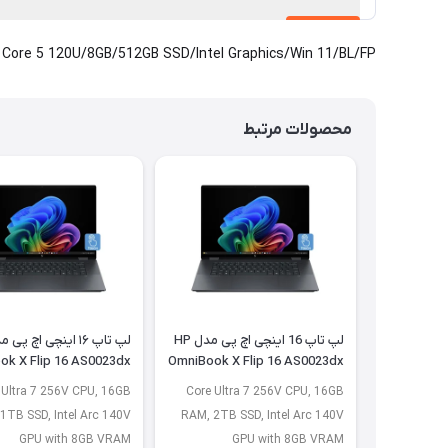
Core 5 120U/8GB/512GB SSD/Intel Graphics/Win 11/BL/FP
محصولات مرتبط
لپ تاپ 16 اینچی اچ پی مدل HP
ok X Flip 16 AS0023dx
OmniBook X Flip 16 AS0023dx
- A
- B
 Ultra 7 256V CPU, 16GB
Core Ultra 7 256V CPU, 16GB
1TB SSD, Intel Arc 140V
RAM, 2TB SSD, Intel Arc 140V
GPU with 8GB VRAM
GPU with 8GB VRAM