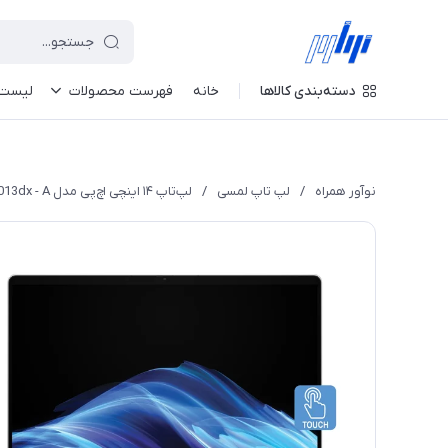
دسته‌بندی کالاها
خانه
فهرست محصولات
لیست 
نوآور همراه
/
لپ تاپ لمسی
/
لپ‌تاپ ۱۴ اینچی اچ‌پی مدل OmniBook 5 Flip 14 FP0013dx - A