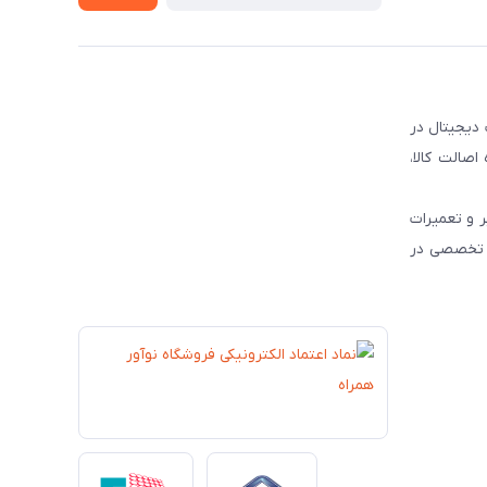
 دیجیتال در
و رسمی محصولات برندهای مطرح جهانی نظیر JBL ، HP و Dyson ، همواره اصالت کالا،
 و تعمیرات
ات تخصصی در