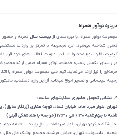
درباره نوآور همراه
مجموعه نوآور همراه، با بهره‌مندی از
بیست سال
تجربه و حضور مست
کیفیت بالا و تنوع محصولات را در اولویت فعالیت‌های خود قرار دا
در راستای تکمیل زنجیره خدمات، نوآور همراه ضمن ارائه محصولا
حرفه‌ای را نیز ارائه می‌نماید. تیم فنی مجموعه نوآور همراه با 
زمینه عیب‌یابی و تعمیر انواع لپ‌تاپ، آل‌این‌وان، دسکتاپ، مانیتور
📍
نشانی تحویل حضوری سفارشهای سایت :
تهران، بلوار میرداماد، خیابان نساء، کوچه غفاری
(زرنگار سابق)
، پلاک ۳
شنبه تا چهارشنبه ۹:۳۰ الی ۱۷:۳۰ (مراجعه با هماهنگی قبلی)
نمایشگاه مرکزی: تهران، بلوار میرداماد، پاساژ پایتخت، طبقه دوم، واحد
شعبه ۱ دایسونت: تهران، خیابان فرشته، مجتمع بوتیک مال ملل، طبقه همکف، واحد ۷