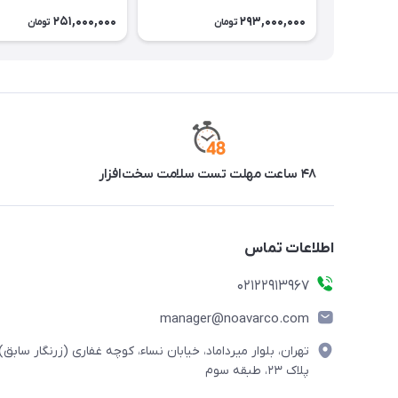
251,000,000
293,000,000
تومان
تومان
۴۸ ساعت مهلت تست سلامت سخت‌افزار
اطلاعات تماس
02122913967
manager@noavarco.com
تهران، بلوار میرداماد، خیابان نساء، کوچه غفاری (زرنگار سابق)،
پلاک ۲۳، طبقه سوم