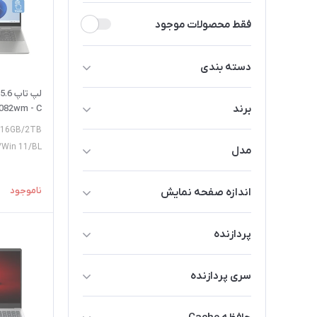
فقط محصولات موجود
دسته بندی
HP 15
برند
082wm - C
U/16GB/2TB
HP
s/Win 11/BL
مدل
Spectre
ناموجود
اندازه صفحه نمایش
ProBook
14 اینچ
Pavilion
پردازنده
15/6 اینچ
ENVY
Intel
16/1 اینچ
سری پردازنده
Dragonfly
AMD
Celeron
OmniBook
Qualcomm