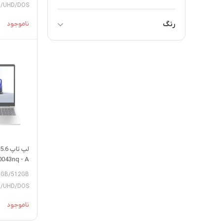
خیر
D/UHD/DOS
بدون سیستم عامل
رنگ
ناموجود
Microsoft Windows 10 Home
مشکی
Microsoft Windows 11 Home
سفید
نقره ای
بژ
طلایی
رز گلد
خاکستری
0043nq - A
نوک مدادی
/8GB/512GB
D/UHD/DOS
ناموجود