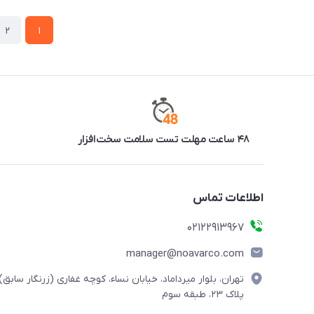
2
1
۴۸ ساعت مهلت تست سلامت سخت‌افزار
اطلاعات تماس
02122913967
manager@noavarco.com
تهران، بلوار میرداماد، خیابان نساء، کوچه غفاری (زرنگار سابق)،
پلاک ۲۳، طبقه سوم