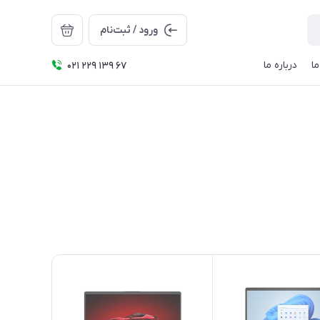
ورود / ثبت‌نام
ا
درباره ما
021 229 139 67