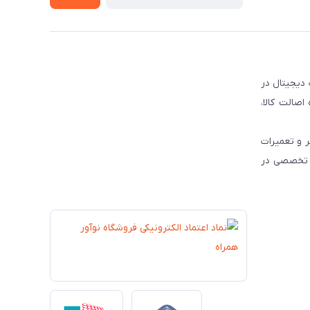
 دیجیتال در
و رسمی محصولات برندهای مطرح جهانی نظیر JBL ، HP و Dyson ، همواره اصالت کالا،
 و تعمیرات
ات تخصصی در