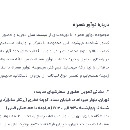
درباره نوآور همراه
مجموعه نوآور همراه، با بهره‌مندی از
بیست سال
تجربه و حضور مست
کیفیت بالا و تنوع محصولات را در اولویت فعالیت‌های خود قرار دا
در راستای تکمیل زنجیره خدمات، نوآور همراه ضمن ارائه محصولا
حرفه‌ای را نیز ارائه می‌نماید. تیم فنی مجموعه نوآور همراه با 
زمینه عیب‌یابی و تعمیر انواع لپ‌تاپ، آل‌این‌وان، دسکتاپ، مانیتور
📍
نشانی تحویل حضوری سفارشهای سایت :
تهران، بلوار میرداماد، خیابان نساء، کوچه غفاری
(زرنگار سابق)
، پلاک ۳
شنبه تا چهارشنبه ۹:۳۰ الی ۱۷:۳۰ (مراجعه با هماهنگی قبلی)
نمایشگاه مرکزی: تهران، بلوار میرداماد، پاساژ پایتخت، طبقه دوم، واحد
شعبه ۱ دایسونت: تهران، خیابان فرشته، مجتمع بوتیک مال ملل، طبقه همکف، واحد ۷