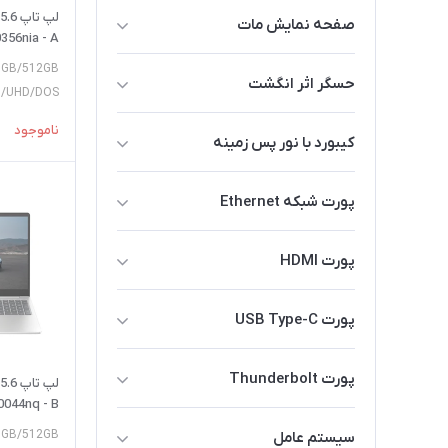
بله
صفحه نمایش مات
356nia - A
خیر
بله
/8GB/512GB
حسگر اثر انگشت
D/UHD/DOS
خیر
بله
ناموجود
کیبورد با نور پس زمینه
خیر
بله
پورت شبکه Ethernet
خیر
بله
پورت HDMI
خیر
بله
پورت USB Type-C
خیر
بله
پورت Thunderbolt
خیر
0044nq - B
بله
16GB/512GB
سیستم عامل