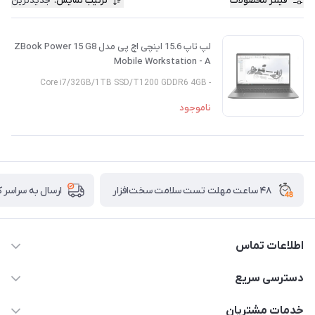
فیلتر محصولات
ترتیب نمایش
:
جدیدترین
لپ تاپ 15.6 اینچی اچ پی مدل ZBook Power 15 G8
Mobile Workstation - A
- Core i7/32GB/1TB SSD/T1200 GDDR6 4GB
ناموجود
۴۸ ساعت مهلت تست سلامت سخت‌افزار
ارسال به سراسر 
اطلاعات تماس
02122913967
دسترسی سریع
manager@noavarco.com
لیست محصولات
خدمات مشتریان