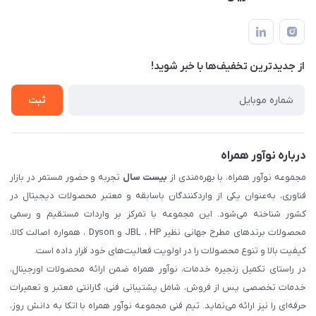
تهران، بلوار میرداماد، خیابان نساء، کوچه غفاری (زرنگار سابق)، پلاک
اخبار و مقالات
قوانین و مقررات
۲۳، طبقه سوم
حساب کاربری
حریم خصوصی
تماس با ما
از جدید‌ترین تخفیف‌ها با‌ خبر شوید!
شرایط گارانتی
ثبت شکایت
ثبت
درباره نوآور همراه
مجموعه نوآور همراه، با بهره‌مندی از
بیست سال
تجربه و حضور مستمر در بازار
فناوری، به‌عنوان یکی از واردکنندگان باسابقه و معتبر محصولات دیجیتال در
کشور شناخته می‌شود. این مجموعه با تمرکز بر واردات مستقیم و رسمی
محصولات برندهای مطرح جهانی نظیر JBL ، HP و Dyson ، همواره اصالت کالا،
کیفیت بالا و تنوع محصولات را در اولویت فعالیت‌های خود قرار داده است.
در راستای تکمیل زنجیره خدمات، نوآور همراه ضمن ارائه محصولات اورجینال،
خدمات تخصصی پس از فروش، شامل پشتیبانی فنی، گارانتی معتبر و تعمیرات
حرفه‌ای را نیز ارائه می‌نماید. تیم فنی مجموعه نوآور همراه با اتکا به دانش روز،