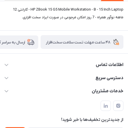
HP ZBook 15 G5 Mobile Workstation - B - 15 Inch Laptop - گارانتی 12
ماهه نوآور همراه - 7 روز امکان مرجوعی در صورت ایراد سخت افزاری
۴۸ ساعت مهلت تست سلامت سخت‌افزار
ارسال به سراسر 
اطلاعات تماس
02122913967
دسترسی سریع
manager@noavarco.com
لیست محصولات
خدمات مشتریان
تهران، بلوار میرداماد، خیابان نساء، کوچه غفاری (زرنگار سابق)، پلاک
اخبار و مقالات
قوانین و مقررات
۲۳، طبقه سوم
حساب کاربری
حریم خصوصی
تماس با ما
از جدید‌ترین تخفیف‌ها با‌ خبر شوید!
شرایط گارانتی