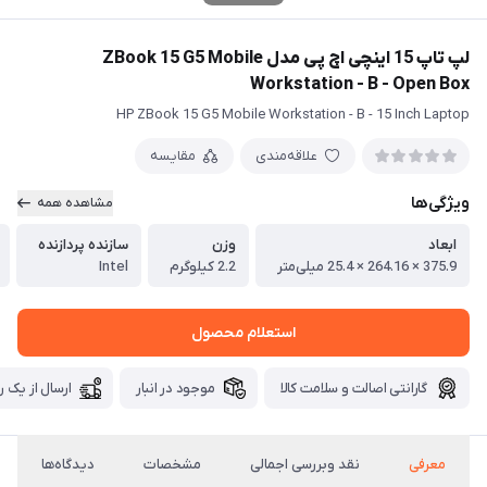
لپ تاپ 15 اینچی اچ پی مدل ZBook 15 G5 Mobile
Workstation - B - Open Box
HP ZBook 15 G5 Mobile Workstation - B - 15 Inch Laptop
علاقه‌مندی
مقایسه
ویژگی‌ها
مشاهده همه
ابعاد
وزن
سازنده پردازنده
375.9 × 264.16 × 25.4 میلی‌متر
2.2 کیلوگرم
Intel
استعلام محصول
گارانتی اصالت و سلامت کالا
موجود در انبار
ارسال از یک ر
معرفی
نقد وبررسی اجمالی
مشخصات
دیدگاه‌ها