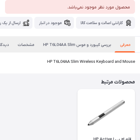
محصول مورد نظر موجود نمی‌باشد.
گارانتی اصالت و سلامت کالا
موجود در انبار
ارسال از یک ر
معرفی
بررسی کیبورد و موس HP T6L04AA Slim
مشخصات
دیدگاه
HP T6L04AA Slim Wireless Keyboard and Mouse
محصولات مرتبط
قلم اچ پی | HP Active