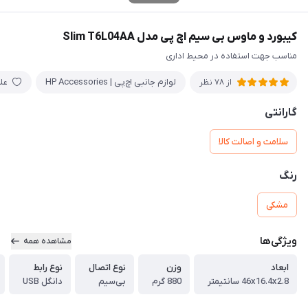
کیبورد و ماوس بی سیم اچ پی مدل Slim T6L04AA
مناسب جهت استفاده در محیط اداری
لوازم جانبی اچ‌پی | HP Accessories
عل
از 78 نظر
گارانتی
سلامت و اصالت کالا
رنگ
مشکی
ویژگی‌ها
مشاهده همه
ابعاد
وزن
نوع اتصال
نوع رابط
46x16.4x2.8 سانتیمتر
880 گرم
بی‌سیم
دانگل USB