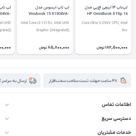
لپ‌تاپ ۱۴ اینچی اچ‌پی مدل
لپ تاپ ایسوس مدل
لپ تاپ
504VA-
Vivobook 15 X1504VA-
HP OmniBook X Flip 14
J2920
BQ4675
FM0013dx
tel UHD
Intel Core i3-1315U, Intel UHD
Core Ultra 5-256V CPU, Intel
grated)
Graphic (Integrated)
Arc
00,000
85,800,000
182,500,000
تومان
تومان
۴۸ ساعت مهلت تست سلامت سخت‌افزار
ارسال به سراسر 
اطلاعات تماس
02122913967
دسترسی سریع
manager@noavarco.com
لیست محصولات
خدمات مشتریان