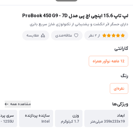
لپ تاپ 15.6 اینچی اچ پی مدل ProBook 450 G9 - 7D
دارای حسگر اثر انگشت و پشتیبانی از تکنولوژی شارژ سریع باتری
علاقه‌مندی
مقایسه
از 2 نظر
گارانتی
12 ماهه نوآور همراه
رنگ
نقره‌ای
ویژگی‌ها
مشاهده همه
ابعاد
وزن
سازنده پردازنده
سری پردا
359x233x19 میلی‌متر
1.7 کیلوگرم
Intel
 - 1255U