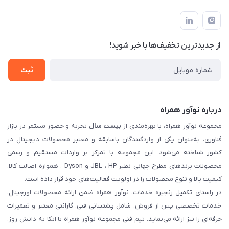
تهران، بلوار میرداماد، خیابان نساء، کوچه غفاری (زرنگار سابق)، پلاک
اخبار و مقالات
قوانین و مقررات
۲۳، طبقه سوم
حساب کاربری
حریم خصوصی
تماس با ما
از جدید‌ترین تخفیف‌ها با‌ خبر شوید!
شرایط گارانتی
ثبت شکایت
ثبت
درباره نوآور همراه
مجموعه نوآور همراه، با بهره‌مندی از
بیست سال
تجربه و حضور مستمر در بازار
فناوری، به‌عنوان یکی از واردکنندگان باسابقه و معتبر محصولات دیجیتال در
کشور شناخته می‌شود. این مجموعه با تمرکز بر واردات مستقیم و رسمی
محصولات برندهای مطرح جهانی نظیر JBL ، HP و Dyson ، همواره اصالت کالا،
کیفیت بالا و تنوع محصولات را در اولویت فعالیت‌های خود قرار داده است.
در راستای تکمیل زنجیره خدمات، نوآور همراه ضمن ارائه محصولات اورجینال،
خدمات تخصصی پس از فروش، شامل پشتیبانی فنی، گارانتی معتبر و تعمیرات
حرفه‌ای را نیز ارائه می‌نماید. تیم فنی مجموعه نوآور همراه با اتکا به دانش روز،