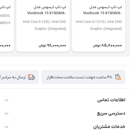
لپ تاپ ایسوس مدل
لپ تاپ ایسوس مدل
لپ تاپ لنو
Vivobook 15 X1504VA-
Vivobook 15 X1504VA-
 N4500,
NJ2920
BQ4675
Intel Core 5-120U, Intel UHD
Intel Core i3-1315U, Intel UHD
raphics
Graphic (Integrated)
Graphic (Integrated)
00,000
98,000,000
85,800,000
تومان
تومان
۴۸ ساعت مهلت تست سلامت سخت‌افزار
ارسال به سراسر 
اطلاعات تماس
02122913967
دسترسی سریع
manager@noavarco.com
لیست محصولات
خدمات مشتریان