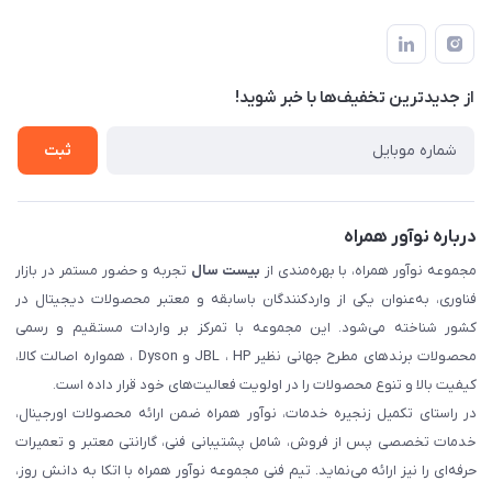
تهران، بلوار میرداماد، خیابان نساء، کوچه غفاری (زرنگار سابق)، پلاک
اخبار و مقالات
قوانین و مقررات
۲۳، طبقه سوم
حساب کاربری
حریم خصوصی
تماس با ما
از جدید‌ترین تخفیف‌ها با‌ خبر شوید!
شرایط گارانتی
ثبت شکایت
ثبت
درباره نوآور همراه
مجموعه نوآور همراه، با بهره‌مندی از
بیست سال
تجربه و حضور مستمر در بازار
فناوری، به‌عنوان یکی از واردکنندگان باسابقه و معتبر محصولات دیجیتال در
کشور شناخته می‌شود. این مجموعه با تمرکز بر واردات مستقیم و رسمی
محصولات برندهای مطرح جهانی نظیر JBL ، HP و Dyson ، همواره اصالت کالا،
کیفیت بالا و تنوع محصولات را در اولویت فعالیت‌های خود قرار داده است.
در راستای تکمیل زنجیره خدمات، نوآور همراه ضمن ارائه محصولات اورجینال،
خدمات تخصصی پس از فروش، شامل پشتیبانی فنی، گارانتی معتبر و تعمیرات
حرفه‌ای را نیز ارائه می‌نماید. تیم فنی مجموعه نوآور همراه با اتکا به دانش روز،