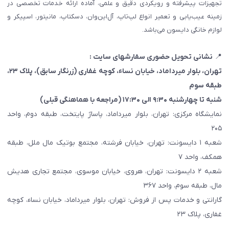
تجهیزات پیشرفته و رویکردی دقیق و علمی، آماده ارائه خدمات تخصصی در
زمینه عیب‌یابی و تعمیر انواع لپ‌تاپ، آل‌این‌وان، دسکتاپ، مانیتور، اسپیکر و
لوازم خانگی دایسون می‌باشد.
📍
نشانی تحویل حضوری سفارشهای سایت :
تهران، بلوار میرداماد، خیابان نساء، کوچه غفاری
(زرنگار سابق)
، پلاک ۲۳،
طبقه سوم
شنبه تا چهارشنبه ۹:۳۰ الی ۱۷:۳۰ (مراجعه با هماهنگی قبلی)
نمایشگاه مرکزی: تهران، بلوار میرداماد، پاساژ پایتخت، طبقه دوم، واحد
۲۰۵
شعبه ۱ دایسونت: تهران، خیابان فرشته، مجتمع بوتیک مال ملل، طبقه
همکف، واحد ۷
شعبه ۲ دایسونت: تهران، هروی، خیابان موسوی، مجتمع تجاری هدیش
مال، طبقه سوم، واحد ۳۶۷
گارانتی و خدمات پس از فروش: تهران، بلوار میرداماد، خیابان نساء، کوچه
غفاری، پلاک ۲۳