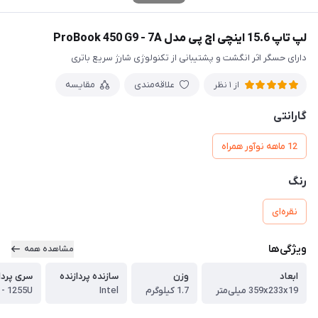
لپ تاپ 15.6 اینچی اچ پی مدل ProBook 450 G9 - 7A
دارای حسگر اثر انگشت و پشتیبانی از تکنولوژی شارژ سریع باتری
علاقه‌مندی
مقایسه
از 1 نظر
گارانتی
12 ماهه نوآور همراه
رنگ
نقره‌ای
ویژگی‌ها
مشاهده همه
ابعاد
وزن
سازنده پردازنده
سری پردا
359x233x19 میلی‌متر
1.7 کیلوگرم
Intel
 - 1255U