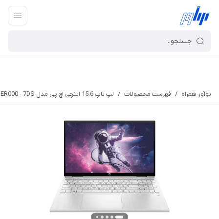
نوآور همراه
/
فهرست محصولات
/
لپ تاپ 15.6 اینچی اچ پی مدل Pavilion x360 15t ER000 - 7DS