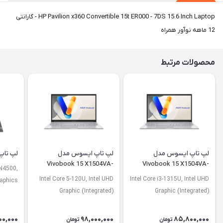
HP Pavilion x360 Convertible 15t ER000 - 7DS 15.6 Inch Laptop - گارانتی
12 ماهه نوآور همراه
محصولات مرتبط
لپ تاپ ایسوس مدل
لپ تاپ ایسوس مدل
لپ تاپ لنو
Vivobook 15 X1504VA-
Vivobook 15 X1504VA-
 N4500,
NJ2920
BQ4675
Intel Core 5-120U, Intel UHD
Intel Core i3-1315U, Intel UHD
raphics
Graphic (Integrated)
Graphic (Integrated)
00,000
98,000,000
85,800,000
تومان
تومان