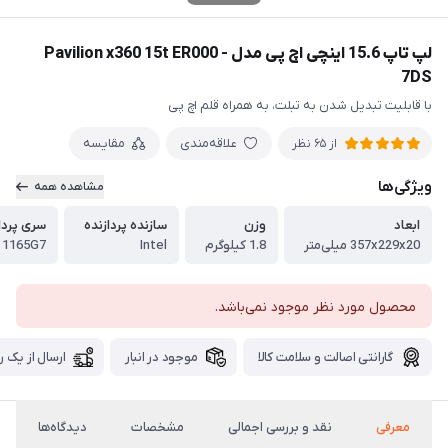
لپ تاپ 15.6 اینچی اچ پی مدل Pavilion x360 15t ER000 -
7DS
با قابلیت تبدیل شدن به تبلت، به همراه قلم اچ پی
علاقه‌مندی
مقایسه
از 65 نظر
ویژگی‌ها
مشاهده همه
ابعاد
وزن
سازنده پردازنده
سری پردا
357x229x20 میلی‌متر
1.8 کیلوگرم
Intel
- 1165G7
محصول مورد نظر موجود نمی‌باشد.
گارانتی اصالت و سلامت کالا
موجود در انبار
ارسال از یک ر
معرفی
نقد و بررسی اجمالی
مشخصات
دیدگاه‌ها