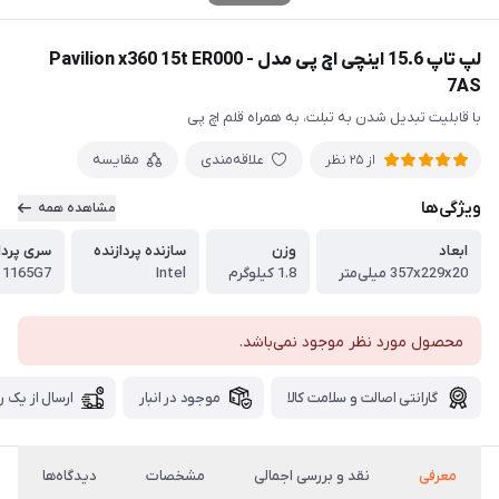
لپ تاپ 15.6 اینچی اچ پی مدل Pavilion x360 15t ER000 -
7AS
با قابلیت تبدیل شدن به تبلت، به همراه قلم اچ پی
علاقه‌مندی
مقایسه
از 25 نظر
ویژگی‌ها
مشاهده همه
ابعاد
وزن
سازنده پردازنده
سری پردا
357x229x20 میلی‌متر
1.8 کیلوگرم
Intel
- 1165G7
محصول مورد نظر موجود نمی‌باشد.
گارانتی اصالت و سلامت کالا
موجود در انبار
ارسال از یک ر
معرفی
نقد و بررسی اجمالی
مشخصات
دیدگاه‌ها