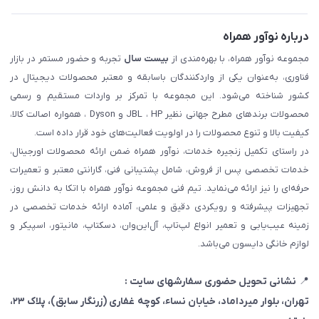
درباره نوآور همراه
مجموعه نوآور همراه، با بهره‌مندی از
بیست سال
تجربه و حضور مستمر در بازار
فناوری، به‌عنوان یکی از واردکنندگان باسابقه و معتبر محصولات دیجیتال در
کشور شناخته می‌شود. این مجموعه با تمرکز بر واردات مستقیم و رسمی
محصولات برندهای مطرح جهانی نظیر JBL ، HP و Dyson ، همواره اصالت کالا،
کیفیت بالا و تنوع محصولات را در اولویت فعالیت‌های خود قرار داده است.
در راستای تکمیل زنجیره خدمات، نوآور همراه ضمن ارائه محصولات اورجینال،
خدمات تخصصی پس از فروش، شامل پشتیبانی فنی، گارانتی معتبر و تعمیرات
حرفه‌ای را نیز ارائه می‌نماید. تیم فنی مجموعه نوآور همراه با اتکا به دانش روز،
تجهیزات پیشرفته و رویکردی دقیق و علمی، آماده ارائه خدمات تخصصی در
زمینه عیب‌یابی و تعمیر انواع لپ‌تاپ، آل‌این‌وان، دسکتاپ، مانیتور، اسپیکر و
لوازم خانگی دایسون می‌باشد.
📍
نشانی تحویل حضوری سفارشهای سایت :
تهران، بلوار میرداماد، خیابان نساء، کوچه غفاری
(زرنگار سابق)
، پلاک ۲۳،