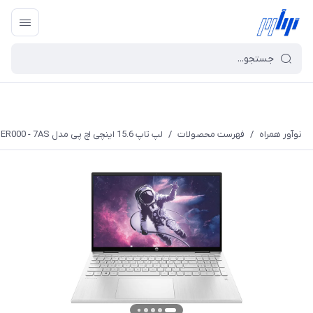
نوآور همراه
/
فهرست محصولات
/
لپ تاپ 15.6 اینچی اچ پی مدل Pavilion x360 15t ER000 - 7AS