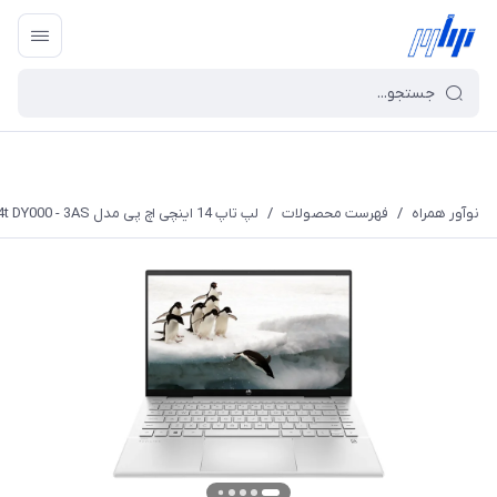
نوآور همراه
/
فهرست محصولات
/
لپ تاپ 14 اینچی اچ پی مدل Pavilion x360 14t DY000 - 3AS