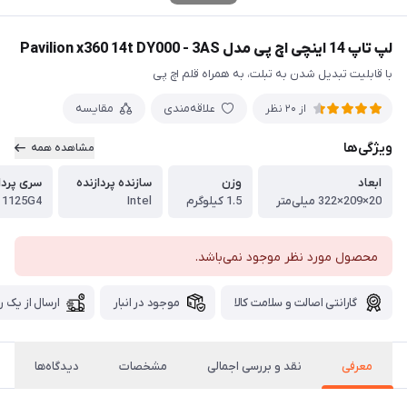
لپ تاپ 14 اینچی اچ پی مدل Pavilion x360 14t DY000 - 3AS
با قابلیت تبدیل شدن به تبلت، به همراه قلم اچ پی
علاقه‌مندی
مقایسه
از 20 نظر
ویژگی‌ها
مشاهده همه
ابعاد
وزن
سازنده پردازنده
سری پردا
20×209×322 میلی‌متر
1.5 کیلوگرم
Intel
- 1125G4
محصول مورد نظر موجود نمی‌باشد.
گارانتی اصالت و سلامت کالا
موجود در انبار
ارسال از یک ر
معرفی
نقد و بررسی اجمالی
مشخصات
دیدگاه‌ها