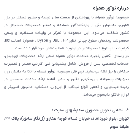
درباره نوآور همراه
مجموعه نوآور همراه، با بهره‌مندی از
بیست سال
تجربه و حضور مستمر در بازار
فناوری، به‌عنوان یکی از واردکنندگان باسابقه و معتبر محصولات دیجیتال در
کشور شناخته می‌شود. این مجموعه با تمرکز بر واردات مستقیم و رسمی
محصولات برندهای مطرح جهانی نظیر JBL ، HP و Dyson ، همواره اصالت کالا،
کیفیت بالا و تنوع محصولات را در اولویت فعالیت‌های خود قرار داده است.
در راستای تکمیل زنجیره خدمات، نوآور همراه ضمن ارائه محصولات اورجینال،
خدمات تخصصی پس از فروش، شامل پشتیبانی فنی، گارانتی معتبر و تعمیرات
حرفه‌ای را نیز ارائه می‌نماید. تیم فنی مجموعه نوآور همراه با اتکا به دانش روز،
تجهیزات پیشرفته و رویکردی دقیق و علمی، آماده ارائه خدمات تخصصی در
زمینه عیب‌یابی و تعمیر انواع لپ‌تاپ، آل‌این‌وان، دسکتاپ، مانیتور، اسپیکر و
لوازم خانگی دایسون می‌باشد.
📍
نشانی تحویل حضوری سفارشهای سایت :
تهران، بلوار میرداماد، خیابان نساء، کوچه غفاری
(زرنگار سابق)
، پلاک ۲۳،
طبقه سوم