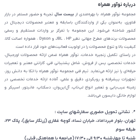
درباره نوآور همراه
مجموعه نوآور همراه، با بهره‌مندی از
بیست سال
تجربه و حضور مستمر در بازار
فناوری، به‌عنوان یکی از واردکنندگان باسابقه و معتبر محصولات دیجیتال در
کشور شناخته می‌شود. این مجموعه با تمرکز بر واردات مستقیم و رسمی
محصولات برندهای مطرح جهانی نظیر JBL ، HP و Dyson ، همواره اصالت کالا،
کیفیت بالا و تنوع محصولات را در اولویت فعالیت‌های خود قرار داده است.
در راستای تکمیل زنجیره خدمات، نوآور همراه ضمن ارائه محصولات اورجینال،
خدمات تخصصی پس از فروش، شامل پشتیبانی فنی، گارانتی معتبر و تعمیرات
حرفه‌ای را نیز ارائه می‌نماید. تیم فنی مجموعه نوآور همراه با اتکا به دانش روز،
تجهیزات پیشرفته و رویکردی دقیق و علمی، آماده ارائه خدمات تخصصی در
زمینه عیب‌یابی و تعمیر انواع لپ‌تاپ، آل‌این‌وان، دسکتاپ، مانیتور، اسپیکر و
لوازم خانگی دایسون می‌باشد.
📍
نشانی تحویل حضوری سفارشهای سایت :
تهران، بلوار میرداماد، خیابان نساء، کوچه غفاری
(زرنگار سابق)
، پلاک ۲۳،
طبقه سوم
شنبه تا چهارشنبه ۹:۳۰ الی ۱۷:۳۰ (مراجعه با هماهنگی قبلی)