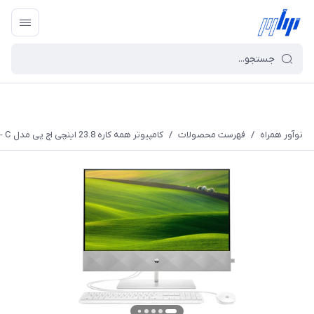
نوآور همراه
/
فهرست محصولات
/
کامپیوتر همه کاره 23.8 اینچی اچ پی مدل Pavilion 24 K0154nh - C