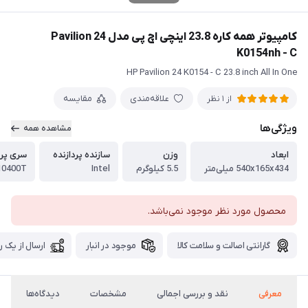
کامپیوتر همه کاره 23.8 اینچی اچ پی مدل Pavilion 24
K0154nh - C
HP Pavilion 24 K0154 - C 23.8 inch All In One
علاقه‌مندی
مقایسه
از 1 نظر
ویژگی‌ها
مشاهده همه
ابعاد
وزن
سازنده پردازنده
سری پرد
540x165x434 میلی‌متر
5.5 کیلوگرم
Intel
 10400T
محصول مورد نظر موجود نمی‌باشد.
گارانتی اصالت و سلامت کالا
موجود در انبار
ارسال از یک ر
معرفی
نقد و بررسی اجمالی
مشخصات
دیدگاه‌ها