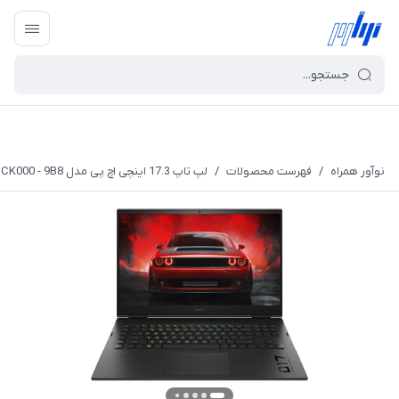
نوآور همراه
/
فهرست محصولات
/
لپ تاپ 17.3 اینچی اچ پی مدل OMEN 17t CK000 - 9B8