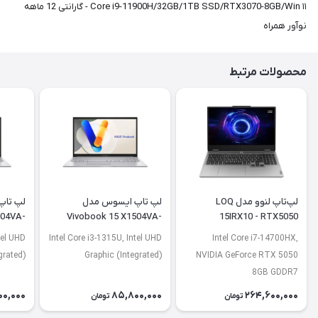
Core i9-11900H/32GB/1TB SSD/RTX3070-8GB/Win ۱۱ - گارانتی 12 ماهه
نوآور همراه
محصولات مرتبط
لپ‌تاپ لنوو مدل LOQ
لپ تاپ ایسوس مدل
لپ تاپ
504VA-
Vivobook 15 X1504VA-
15IRX10 - RTX5050
J2920
BQ4675
tel UHD
Intel Core i3-1315U, Intel UHD
Intel Core i7-14700HX,
grated)
Graphic (Integrated)
NVIDIA GeForce RTX 5050
8GB GDDR7
00,000
85,800,000
264,600,000
تومان
تومان