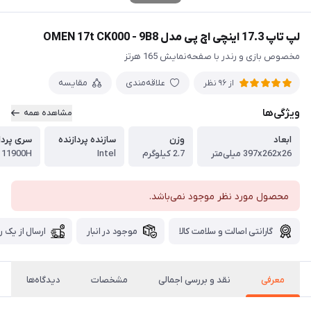
لپ تاپ 17.3 اینچی اچ پی مدل OMEN 17t CK000 - 9B8
مخصوص بازی و رندر با صفحه‌‌نمایش 165 هرتز
علاقه‌مندی
مقایسه
از 96 نظر
ویژگی‌ها
مشاهده همه
ابعاد
وزن
سازنده پردازنده
سری پردا
397x262x26 میلی‌متر
2.7 کیلوگرم
Intel
- 11900H
محصول مورد نظر موجود نمی‌باشد.
گارانتی اصالت و سلامت کالا
موجود در انبار
ارسال از یک ر
معرفی
نقد و بررسی اجمالی
مشخصات
دیدگاه‌ها