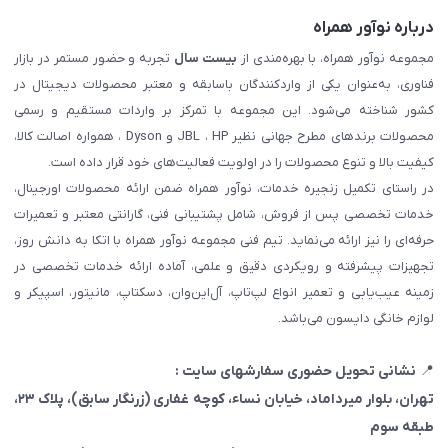
درباره نوآور همراه
مجموعه نوآور همراه، با بهره‌مندی از
بیست سال
تجربه و حضور مستمر در بازار
فناوری، به‌عنوان یکی از واردکنندگان باسابقه و معتبر محصولات دیجیتال در
کشور شناخته می‌شود. این مجموعه با تمرکز بر واردات مستقیم و رسمی
محصولات برندهای مطرح جهانی نظیر JBL ، HP و Dyson ، همواره اصالت کالا،
کیفیت بالا و تنوع محصولات را در اولویت فعالیت‌های خود قرار داده است.
در راستای تکمیل زنجیره خدمات، نوآور همراه ضمن ارائه محصولات اورجینال،
خدمات تخصصی پس از فروش، شامل پشتیبانی فنی، گارانتی معتبر و تعمیرات
حرفه‌ای را نیز ارائه می‌نماید. تیم فنی مجموعه نوآور همراه با اتکا به دانش روز،
تجهیزات پیشرفته و رویکردی دقیق و علمی، آماده ارائه خدمات تخصصی در
زمینه عیب‌یابی و تعمیر انواع لپ‌تاپ، آل‌این‌وان، دسکتاپ، مانیتور، اسپیکر و
لوازم خانگی دایسون می‌باشد.
📍
نشانی تحویل حضوری سفارشهای سایت :
تهران، بلوار میرداماد، خیابان نساء، کوچه غفاری
(زرنگار سابق)
، پلاک ۲۳،
طبقه سوم